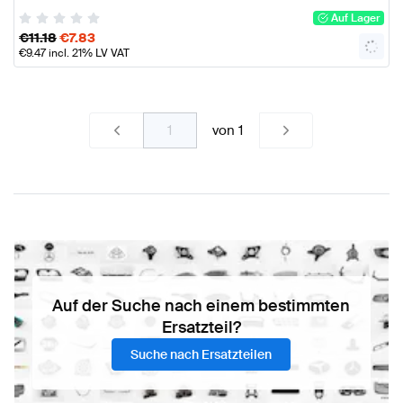
Auf Lager
€
11.18
€
7.83
€
9.47
incl. 21% LV VAT
von
1
Auf der Suche nach einem bestimmten
Ersatzteil?
Suche nach Ersatzteilen