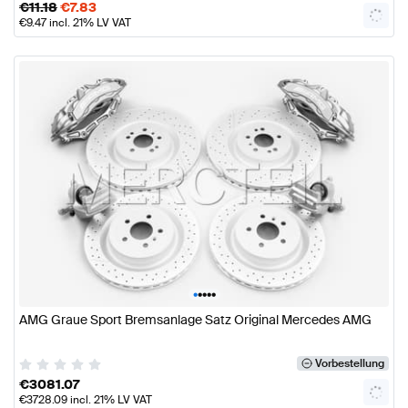
€
11.18
€
7.83
€
9.47
incl. 21% LV VAT
•
•
•
•
•
AMG Graue Sport Bremsanlage Satz Original Mercedes AMG
Vorbestellung
€
3081.07
€
3728.09
incl. 21% LV VAT