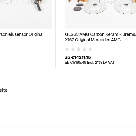
7 Modellpflege Tuning Bremsen & Federung
A-Klasse W
chleißsensor Original
GLS63 AMG Carbon Keramik Brems
G GLS-Klasse X167 Bremsen & Federung
Mercedes-Be
X167 Original Mercedes AMG
ab
€
14211.15
ab
€
17195.49
incl. 21% LV VAT
eite