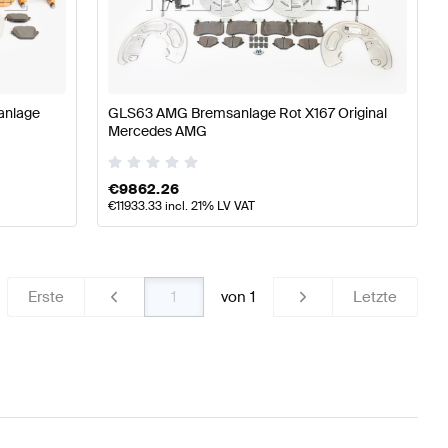
177 Tuning Bremsen & Federung
A-Klasse W176 Modellp
anlage
GLS63 AMG Bremsanlage Rot X167 Original
nz GLS-Klasse X167 Bremsen & Federung
Mercedes AMG
€
9862.26
€
11933.33
incl. 21% LV VAT
Erste
von
1
Letzte