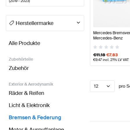
(
2019 - 2023
)
A-Klasse Tuning Bremsen & Federung
A-Klasse W17
Herstellermarke
Mercedes Bremsvers
BRABUS GLS-Klasse X167 Bremsen & Federung
AM
Mercedes-Benz
Alle Produkte
€
11.18
€
7.83
Zubehörteile
€
9.47
incl. 21% LV VAT
Zubehör
Exterior & Aerodynamik
12
pro S
Räder & Reifen
Licht & Elektronik
Bremsen & Federung
Motor & Auspuffanlage