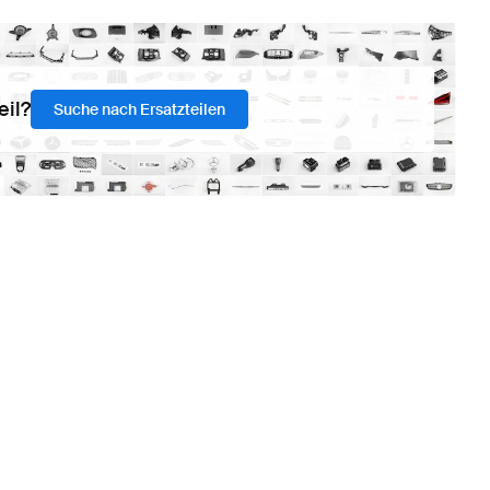
eil?
Suche nach Ersatzteilen