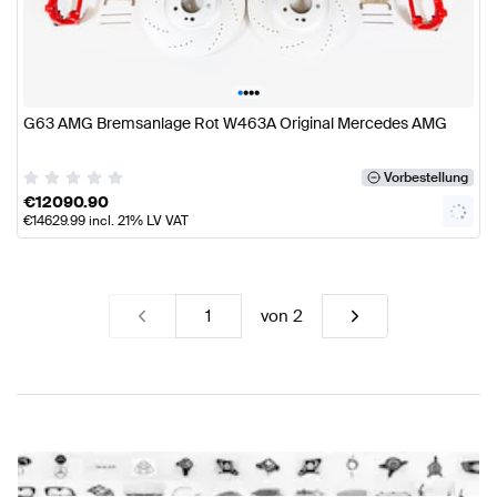
•
•
•
•
G63 AMG Bremsanlage Rot W463A Original Mercedes AMG
Vorbestellung
€
12090.90
€
14629.99
incl. 21% LV VAT
von
2