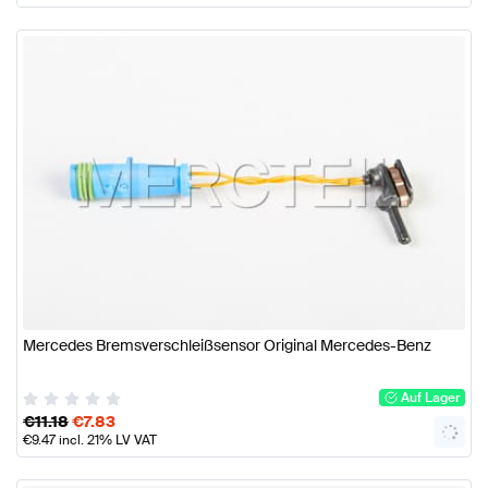
Mercedes Bremsverschleißsensor Original Mercedes-Benz
Auf Lager
€
11.18
€
7.83
€
9.47
incl. 21% LV VAT