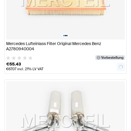
•
•
•
Mercedes Lufteinlass Filter Original Mercedes Benz
A2780940004
Vorbestellung
€
55.43
€
67.07
incl. 21% LV VAT