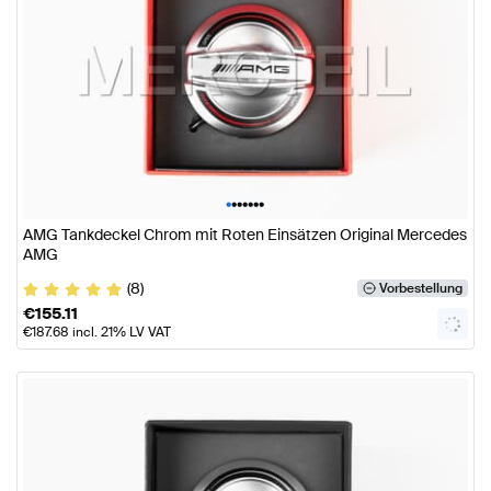
•
•
•
•
•
•
•
AMG Tankdeckel Chrom mit Roten Einsätzen Original Mercedes
AMG
(8)
Vorbestellung
€
155.11
€
187.68
incl. 21% LV VAT