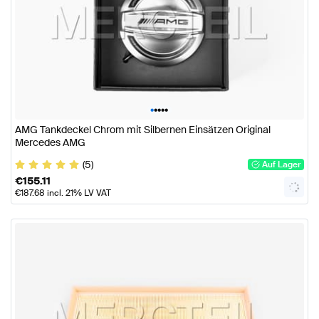
•
•
•
•
•
AMG Tankdeckel Chrom mit Silbernen Einsätzen Original
Mercedes AMG
(5)
Auf Lager
€
155.11
€
187.68
incl. 21% LV VAT