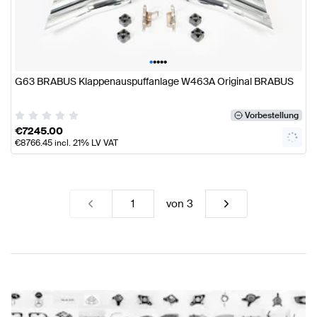
•
•
•
•
•
G63 BRABUS Klappenauspuffanlage W463A Original BRABUS
Vorbestellung
€
7245.00
€
8766.45
incl. 21% LV VAT
von
3