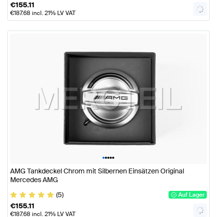
€
155.11
€
187.68
incl. 21% LV VAT
•
•
•
•
•
AMG Tankdeckel Chrom mit Silbernen Einsätzen Original
Mercedes AMG
(5)
Auf Lager
€
155.11
€
187.68
incl. 21% LV VAT