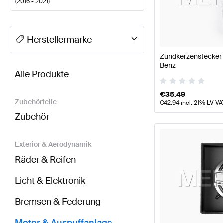
(
2016 - 2021
)
A-Klasse Tuning Motor & Auspuffanlage
A-Klasse W
Herstellermarke
Zündkerzenstecker 
BRABUS SL-Klasse R231 Modellpflege Motor & Au
Benz
Alle Produkte
€
35.49
Zubehörteile
€
42.94
incl. 21% LV VA
Zubehör
Exterior & Aerodynamik
Räder & Reifen
Licht & Elektronik
Bremsen & Federung
Motor & Auspuffanlage