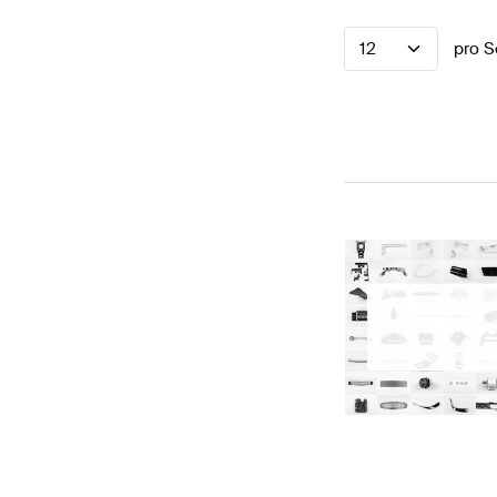
12
pro S