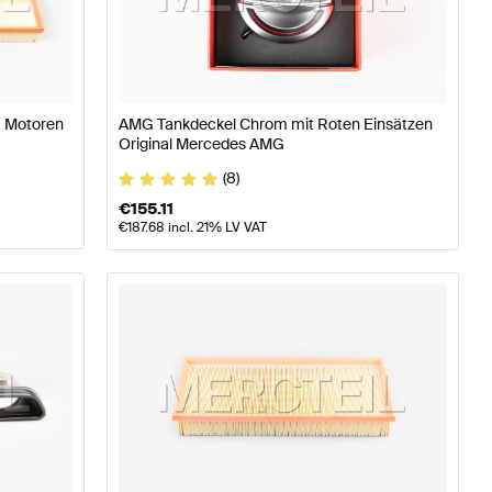
se W177 Tuning Motor & Auspuffanlage
A-Klasse W176 M
9 Motoren
AMG Tankdeckel Chrom mit Roten Einsätzen
 Auspuffanlage
Mercedes-Benz SL-Klasse R231 Modellp
Original Mercedes AMG
(8)
€
155.11
€
187.68
incl. 21% LV VAT