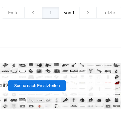
Erste
von
1
Letzte
eil?
Suche nach Ersatzteilen