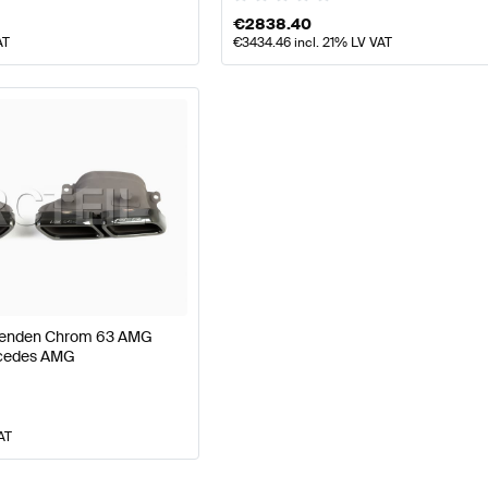
€
2838.40
AT
€
3434.46
incl. 21% LV VAT
lenden Chrom 63 AMG
rcedes AMG
AT