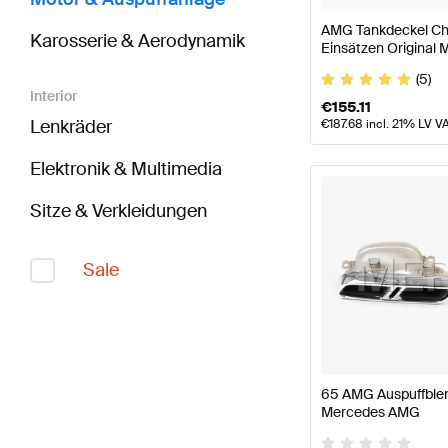
AMG Tankdeckel Ch
Karosserie & Aerodynamik
Einsätzen Original
(5)
Interior
€
155.11
Lenkräder
€
187.68
incl. 21% LV V
Elektronik & Multimedia
Sitze & Verkleidungen
Sale
65 AMG Auspuffblen
Mercedes AMG