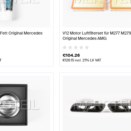
177 Modellpflege Tuning Motor & Auspuffanlage
A-Klas
Fett Original Mercedes
V12 Motor Luftfilterset für M277 M27
spuffanlage
AMG SL-Klasse R231 Modellpflege Motor &
Original Mercedes AMG
€
104.26
T
€
126.15
incl. 21% LV VAT