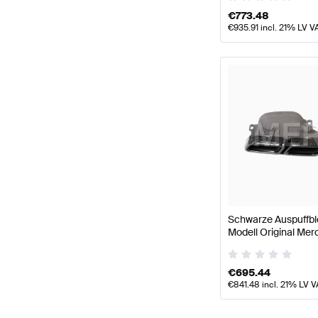
€
773.48
€
935.91
incl. 21% LV V
Schwarze Auspuffb
Modell Original Me
€
695.44
€
841.48
incl. 21% LV V