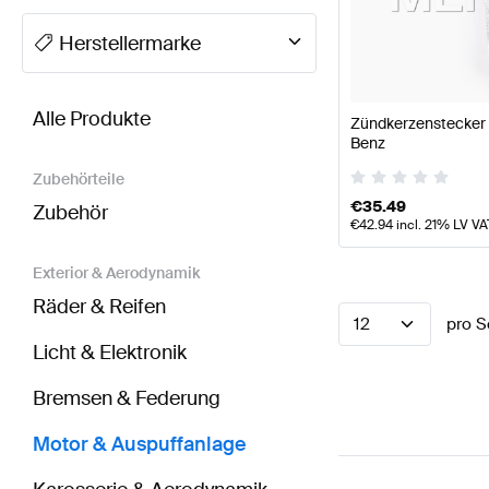
A-Klasse Tuning Motor & Auspuffanlage
A-Klasse W
Herstellermarke
BRABUS EQV-Klasse Motor & Auspuffanlage
AMG E
Alle Produkte
Zündkerzenstecker 
Benz
Zubehörteile
€
35.49
Zubehör
€
42.94
incl. 21% LV VA
Exterior & Aerodynamik
Räder & Reifen
12
pro S
Licht & Elektronik
Bremsen & Federung
Motor & Auspuffanlage