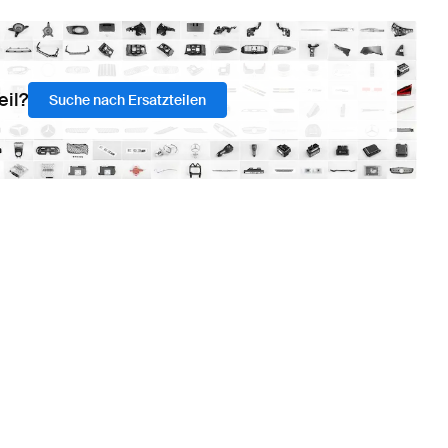
eil?
Suche nach Ersatzteilen