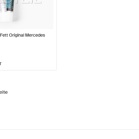
177 Modellpflege Tuning Motor & Auspuffanlage
A-Klas
QV-Klasse Motor & Auspuffanlage
Mercedes-Benz EQV
Fett Original Mercedes
T
eite