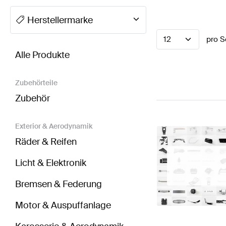
A-Klasse Tuning Lenkräder
A-Klasse W177 Modellpfl
Herstellermarke
12
pro S
BRABUS EQV-Klasse Lenkräder
AMG EQV-Klasse L
Alle Produkte
Zubehörteile
Zubehör
Exterior & Aerodynamik
Räder & Reifen
Licht & Elektronik
Bremsen & Federung
Motor & Auspuffanlage