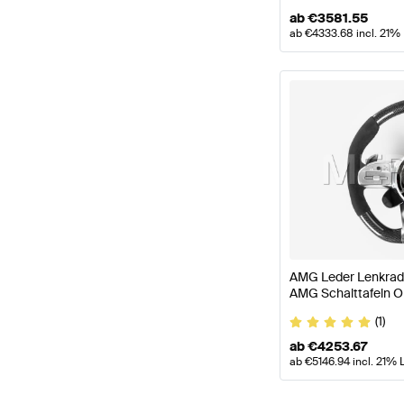
ab
€
3581.55
ab
€
4333.68
incl. 21%
AMG Leder Lenkrad
AMG Schalttafeln O
(1)
ab
€
4253.67
ab
€
5146.94
incl. 21% 