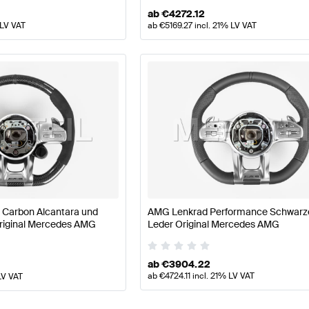
ab
€
4272.12
 LV VAT
ab
€
5169.27
incl. 21% LV VAT
 Carbon Alcantara und
AMG Lenkrad Performance Schwarz
riginal Mercedes AMG
Leder Original Mercedes AMG
ab
€
3904.22
ab
€
4724.11
incl. 21% LV VAT
LV VAT