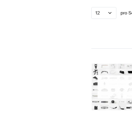
12
pro S