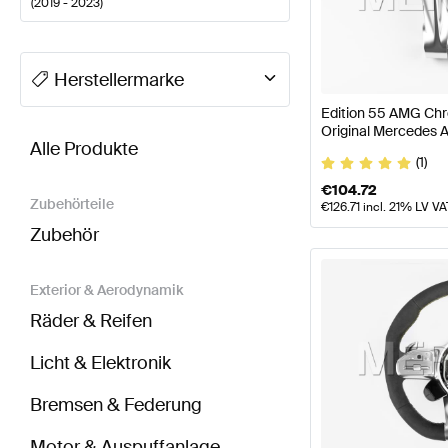
(
2019 - 2023
)
A-Klasse Tuning Lenkräder
A-Klasse W177 Modellpfl
Herstellermarke
Edition 55 AMG Chr
BRABUS CLA-Klasse C118 Lenkräder
AMG CLA-Klas
Original Mercedes
Alle Produkte
(1)
€
104.72
Zubehörteile
€
126.71
incl. 21% LV VA
Zubehör
Exterior & Aerodynamik
Räder & Reifen
Licht & Elektronik
Bremsen & Federung
Motor & Auspuffanlage