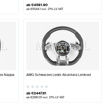
ab
€
4581.90
ab
€
5544.1
incl. 21% LV VAT
es Nappa
AMG Schwarzes Leder Alcantara Lenkrad
ab
€
2447.61
ab
€
2961.61
incl. 21% LV VAT