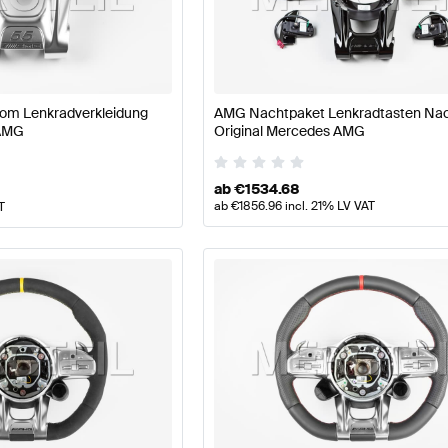
ege Tuning Lenkräder
A-Klasse W177 Tuning Lenkräder
A
om Lenkradverkleidung
AMG Nachtpaket Lenkradtasten Na
se C118 Lenkräder
Mercedes-Benz CLA-Klasse C118 Le
 AMG
Original Mercedes AMG
ab
€
1534.68
ab
€
1856.96
incl. 21% LV VAT
T