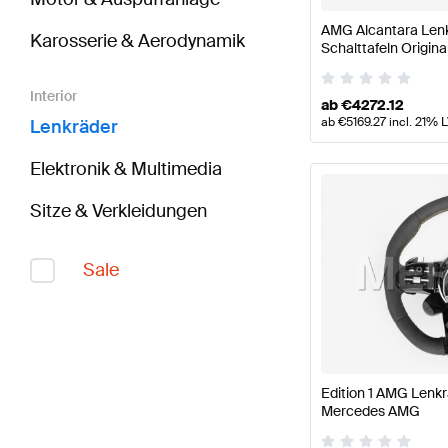
AMG Alcantara Lenk
Karosserie & Aerodynamik
Schalttafeln Origi
Interior
ab
€
4272.12
ab
€
5169.27
incl. 21% 
Lenkräder
Elektronik & Multimedia
Sitze & Verkleidungen
Sale
Edition 1 AMG Lenkr
Mercedes AMG