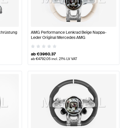
-Klasse W176 Modellpflege Tuning Lenkräder
A-Klasse 
chrüstung
AMG Performance Lenkrad Beige Nappa-
nkräder
Leder Original Mercedes AMG
ab
€
3960.37
ab
€
4792.05
incl. 21% LV VAT