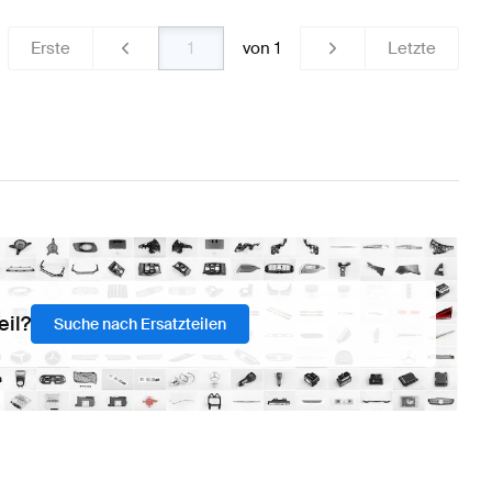
Erste
von
1
Letzte
eil?
Suche nach Ersatzteilen