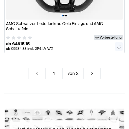
•
•
•
•
AMG Schwarzes Lederlenkrad Gelb Einlage und AMG
Schalttafeln
Vorbestellung
ab
€
4615.15
ab
€
5584.33
incl. 21% LV VAT
von
2