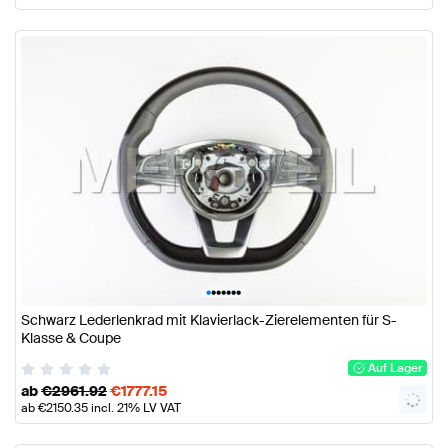
•
•
•
•
•
•
•
Schwarz Lederlenkrad mit Klavierlack-Zierelementen für S-
Klasse & Coupe
Auf Lager
ab
€
2961.92
€
1777.15
ab
€
2150.35
incl. 21% LV VAT