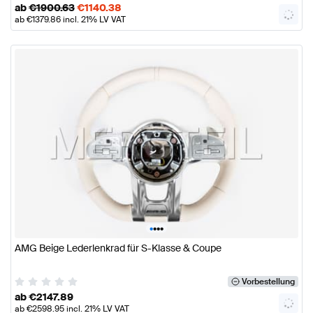
ab
€
1900.63
€
1140.38
ab
€
1379.86
incl. 21% LV VAT
•
•
•
•
AMG Beige Lederlenkrad für S-Klasse & Coupe
Vorbestellung
ab
€
2147.89
ab
€
2598.95
incl. 21% LV VAT