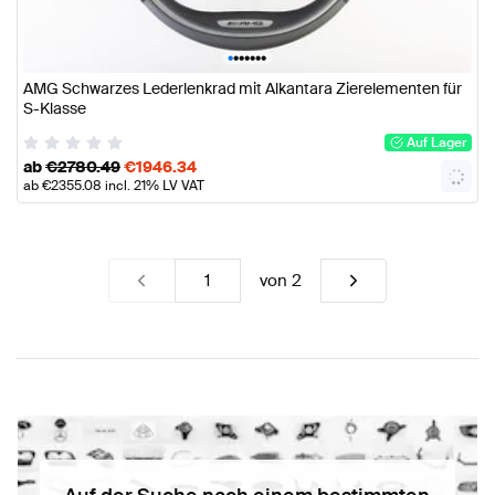
•
•
•
•
•
•
•
AMG Schwarzes Lederlenkrad mit Alkantara Zierelementen für
S-Klasse
Auf Lager
ab
€
2780.49
€
1946.34
ab
€
2355.08
incl. 21% LV VAT
von
2