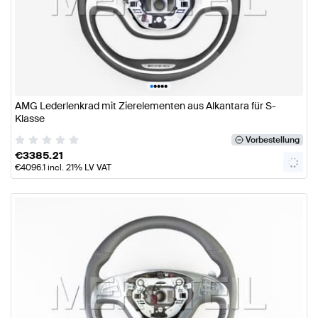
•
•
•
•
•
AMG Lederlenkrad mit Zierelementen aus Alkantara für S-
Klasse
Vorbestellung
€
3385.21
€
4096.1
incl. 21% LV VAT