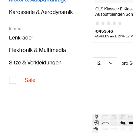
CLS Klasse / E Kla
Karosserie & Aerodynamik
Auspuffblenden Sch
AMG
Interior
€
453.46
€
548.69
incl. 21% LV 
Lenkräder
Elektronik & Multimedia
Sitze & Verkleidungen
12
pro S
Sale