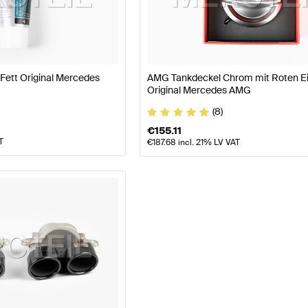
177 Modellpflege Tuning Motor & Auspuffanlage
A-Klas
Fett Original Mercedes
AMG Tankdeckel Chrom mit Roten E
G E-Klasse C238 Motor & Auspuffanlage
Mercedes-Be
Original Mercedes AMG
(8)
€
155.11
T
€
187.68
incl. 21% LV VAT