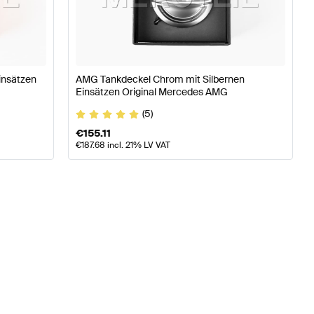
se W177 Tuning Motor & Auspuffanlage
A-Klasse W176 M
insätzen
AMG Tankdeckel Chrom mit Silbernen
nz E-Klasse C238 Motor & Auspuffanlage
Einsätzen Original Mercedes AMG
(5)
€
155.11
€
187.68
incl. 21% LV VAT