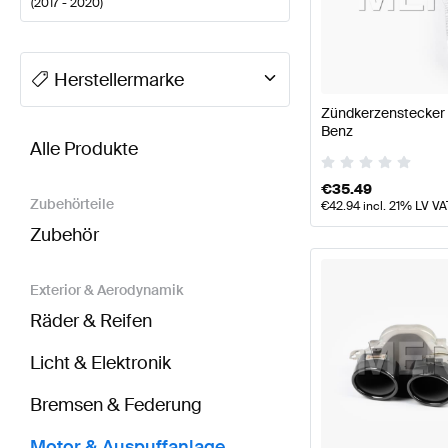
(
2017 - 2020
)
A-Klasse Tuning Motor & Auspuffanlage
A-Klasse W
Herstellermarke
Zündkerzenstecker 
BRABUS E-Klasse C238 Motor & Auspuffanlage
AM
Benz
Alle Produkte
€
35.49
Zubehörteile
€
42.94
incl. 21% LV VA
Zubehör
Exterior & Aerodynamik
Räder & Reifen
Licht & Elektronik
Bremsen & Federung
Motor & Auspuffanlage