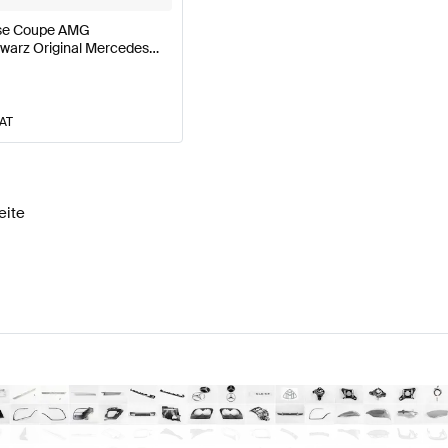
sse Coupe AMG
warz Original Mercedes
VAT
eite