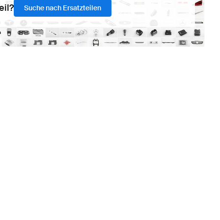
eil?
Suche nach Ersatzteilen