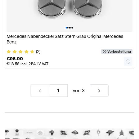
•
•
•
•
•
Mercedes Nabendeckel Satz Stern Grau Original Mercedes
Benz
(2)
Vorbestellung
€
98.00
€
118.58
incl. 21% LV VAT
von
3