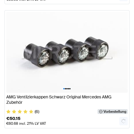
•
•
•
•
•
AMG Ventilzierkappen Schwarz Original Mercedes AMG
Zubehör
(6)
Vorbestellung
€
50.15
€
60.68
incl. 21% LV VAT