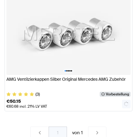
•
•
•
•
•
AMG Ventilzierkappen Silber Original Mercedes AMG Zubehör
(3)
Vorbestellung
€
50.15
€
60.68
incl. 21% LV VAT
von
1