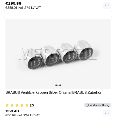
€
295.88
€
358.01
incl. 21% LV VAT
•
•
•
•
•
BRABUS Ventilzierkappen Silber Original BRABUS Zubehör
(2)
Vorbestellung
€
50.40
€
60.98
incl. 21% LV VAT