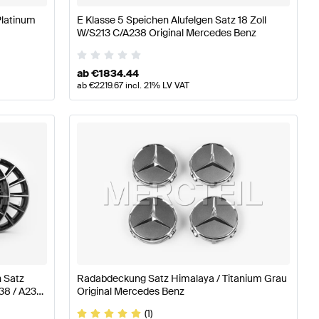
Platinum
E Klasse 5 Speichen Alufelgen Satz 18 Zoll
W/S213 C/A238 Original Mercedes Benz
ab
€
1834.44
ab
€
2219.67
incl. 21% LV VAT
n Satz
Radabdeckung Satz Himalaya / Titanium Grau
38 / A238
Original Mercedes Benz
(1)