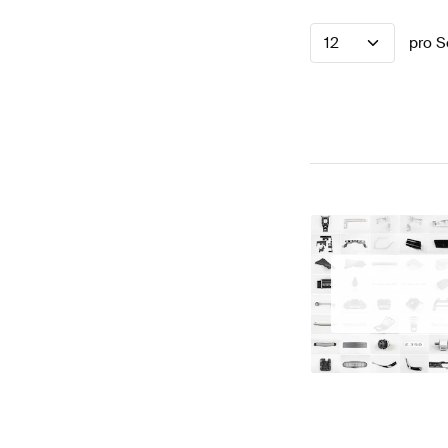
12
pro S