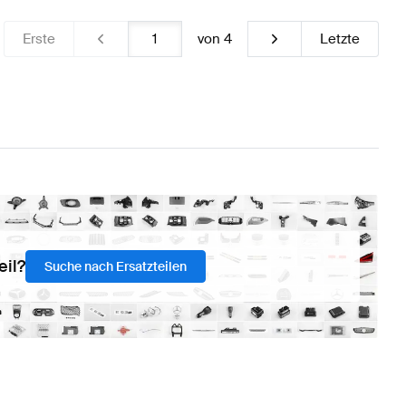
Erste
von
4
Letzte
eil?
Suche nach Ersatzteilen