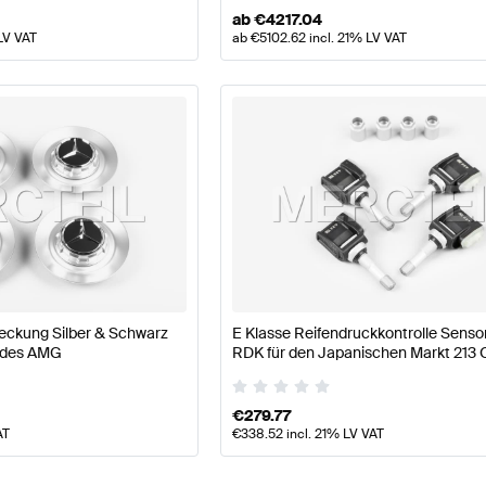
ab
€
4217.04
LV VAT
ab
€
5102.62
incl. 21% LV VAT
kung Silber & Schwarz
E Klasse Reifendruckkontrolle Senso
cedes AMG
RDK für den Japanischen Markt 213 O
Mercedes Benz
€
279.77
AT
€
338.52
incl. 21% LV VAT