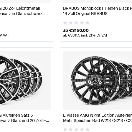
20 Zoll Leichtmetall
BRABUS Monoblock F Felgen Black 
nsatz in Glanzschwarz
19 Zoll Original BRABUS
ginal Mercedes AMG
ab
€
3150.00
LV VAT
ab
€
3811.5
incl. 21% LV VAT
Alufelgen Satz 5
E Klasse AMG Night Edition Alufelge
warz Glänzend 20 Zoll E
Mehr Speichen Rad W213 / S213 / C2
/ C238 / A238 Original
Original Mercedes AMG