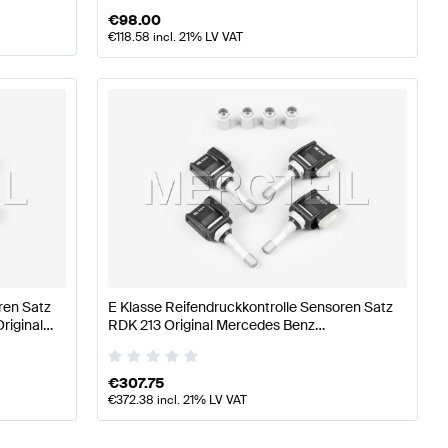
€
98.00
€
118.58
incl. 21% LV VAT
ren Satz
E Klasse Reifendruckkontrolle Sensoren Satz
riginal
RDK 213 Original Mercedes Benz
A0009058708
€
307.75
€
372.38
incl. 21% LV VAT