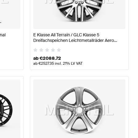
äder & Reifen
A-Klasse W176 Modellpflege Tuning Räder
nal
E Klasse All Terrain / GLC Klasse 5
Räder & Reifen
Dreifachspeichen Leichtmetallräder Aero
Design R19 S213 X/C253 Original Mercedes-
Benz
ab
€
2088.72
ab
€
2527.35
incl. 21% LV VAT