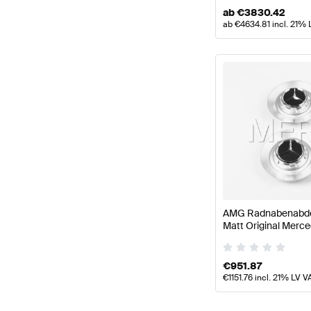
ab
€
3830.42
ab
€
4634.81
incl. 21% 
AMG Radnabenabdec
Matt Original Mer
€
951.87
€
1151.76
incl. 21% LV V