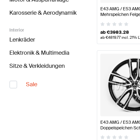
E43 AMG / E53 AMG 
Karosserie & Aerodynamik
Mehrspeichen Felge
W/S213 A/C238 Ori
Interior
ab
€
3983.28
ab
€
4819.77
incl. 21% 
Lenkräder
Elektronik & Multimedia
Sitze & Verkleidungen
Sale
E43 AMG / E53 AMG 
Doppelspeichen Sch
Klasse W213 / S213 
Mercedes AMG