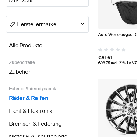
(
2016 - 2020
)
A-Klasse Tuning Räder & Reifen
A-Klasse W177 Mode
Herstellermarke
Auto Werkzeugset O
BRABUS E-Klasse S213 Räder & Reifen
AMG E-Klas
Alle Produkte
€
81.61
Zubehörteile
€
98.75
incl. 21% LV VA
Zubehör
Exterior & Aerodynamik
Räder & Reifen
Licht & Elektronik
Bremsen & Federung
Motor & Auspuffanlage