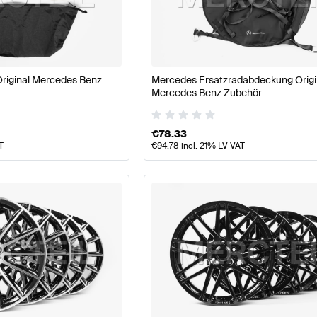
llpflege Tuning Räder & Reifen
A-Klasse W177 Tuning R
riginal Mercedes Benz
Mercedes Ersatzradabdeckung Origi
se S213 Räder & Reifen
Mercedes-Benz E-Klasse S213 
Mercedes Benz Zubehör
€
78.33
T
€
94.78
incl. 21% LV VAT