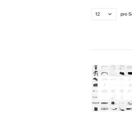
12
pro S