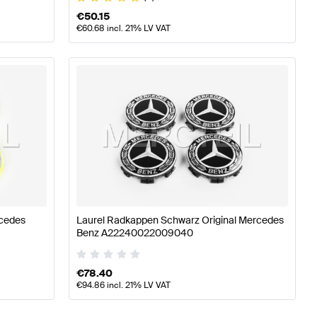
€
50.15
€
60.68
incl. 21% LV VAT
rcedes
Laurel Radkappen Schwarz Original Mercedes
Benz A22240022009040
€
78.40
€
94.86
incl. 21% LV VAT