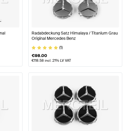
äder & Reifen
A-Klasse W176 Modellpflege Tuning Räder
nal
Radabdeckung Satz Himalaya / Titanium Grau
 C117 Räder & Reifen
Original Mercedes Benz
(1)
€
98.00
€
118.58
incl. 21% LV VAT