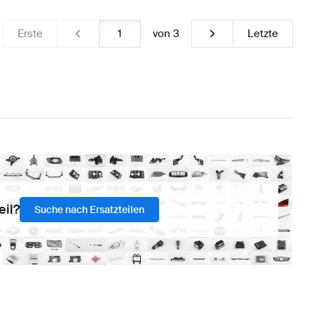
Erste
von
3
Letzte
eil?
Suche nach Ersatzteilen