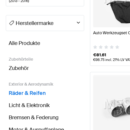
(
2013 - 2016
)
A-Klasse Tuning Räder & Reifen
A-Klasse W177 Mode
Herstellermarke
Auto Werkzeugset O
BRABUS CLA-Klasse C117 Räder & Reifen
AMG CLA-
Alle Produkte
€
81.61
Zubehörteile
€
98.75
incl. 21% LV VA
Zubehör
Exterior & Aerodynamik
Räder & Reifen
Licht & Elektronik
Bremsen & Federung
Motor & Auspuffanlage