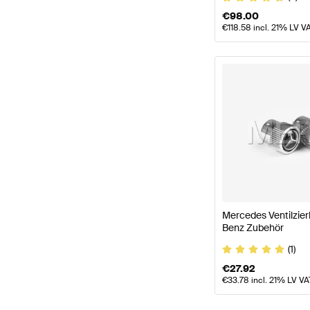
€
98.00
€
118.58
incl. 21% LV V
Mercedes Ventilzie
Benz Zubehör
(1)
€
27.92
€
33.78
incl. 21% LV VA