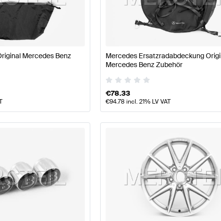
llpflege Tuning Räder & Reifen
A-Klasse W177 Tuning R
riginal Mercedes Benz
Mercedes Ersatzradabdeckung Origi
Klasse C117 Räder & Reifen
Mercedes-Benz CLA-Klasse
Mercedes Benz Zubehör
€
78.33
T
€
94.78
incl. 21% LV VAT