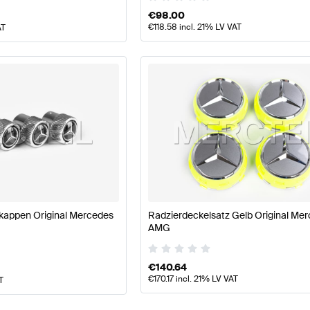
€
98.00
€
118.58
incl. 21% LV VAT
AT
rkappen Original Mercedes
Radzierdeckelsatz Gelb Original Me
AMG
€
140.64
€
170.17
incl. 21% LV VAT
T