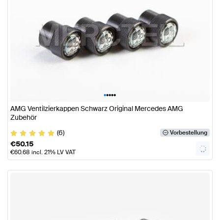
•
•
•
•
•
AMG Ventilzierkappen Schwarz Original Mercedes AMG
Zubehör
(6)
Vorbestellung
€
50.15
€
60.68
incl. 21% LV VAT