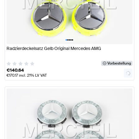
•
•
•
•
•
Radzierdeckelsatz Gelb Original Mercedes AMG
Vorbestellung
€
140.64
€
170.17
incl. 21% LV VAT