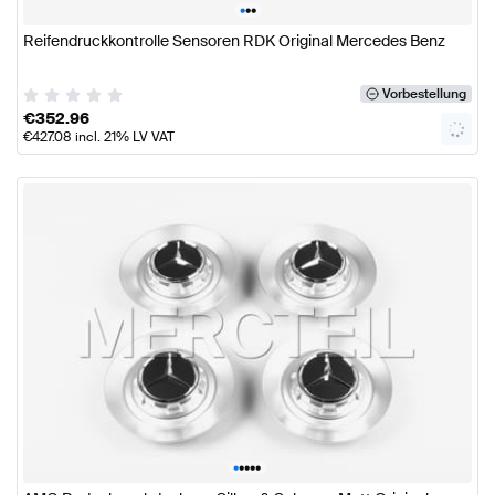
•
•
•
Reifendruckkontrolle Sensoren RDK Original Mercedes Benz
Vorbestellung
€
352.96
€
427.08
incl. 21% LV VAT
•
•
•
•
•