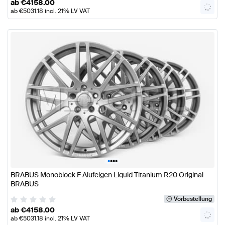
ab
€
4158.00
ab
€
5031.18
incl. 21% LV VAT
•
•
•
•
BRABUS Monoblock F Alufelgen Liquid Titanium R20 Original
BRABUS
Vorbestellung
ab
€
4158.00
ab
€
5031.18
incl. 21% LV VAT