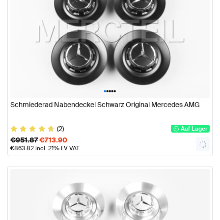
•
•
•
•
•
Schmiederad Nabendeckel Schwarz Original Mercedes AMG
(2)
Auf Lager
€
951.87
€
713.90
€
863.82
incl. 21% LV VAT