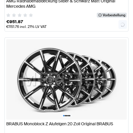
AMG Radnabenabdeckung Silber & Schwarz Matt Original
Mercedes AMG
Vorbestellung
€
951.87
€
1151.76
incl. 21% LV VAT
•
•
•
•
•
BRABUS Monoblock Z Alufelgen 20 Zoll Original BRABUS