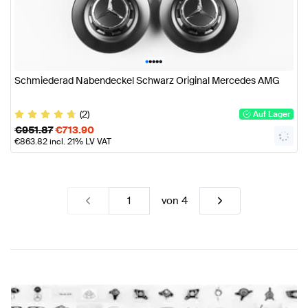
•
•
•
•
•
Schmiederad Nabendeckel Schwarz Original Mercedes AMG
(2)
Auf Lager
€
951.87
€
713.90
€
863.82
incl. 21% LV VAT
von
4