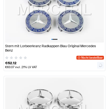
•
•
•
•
•
Stern mit Lorbeerkranz Radkappen Blau Original Mercedes
Benz
Nicht bestellbar
€
52.12
€
63.07
incl. 21% LV VAT