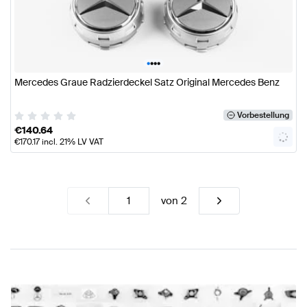
•
•
•
•
Mercedes Graue Radzierdeckel Satz Original Mercedes Benz
Vorbestellung
€
140.64
€
170.17
incl. 21% LV VAT
von
2