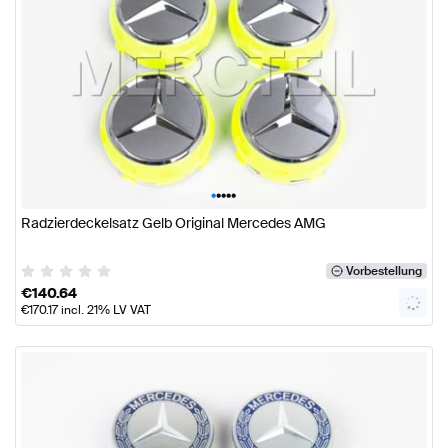
•
•
•
•
•
Radzierdeckelsatz Gelb Original Mercedes AMG
Vorbestellung
€
140.64
€
170.17
incl. 21% LV VAT