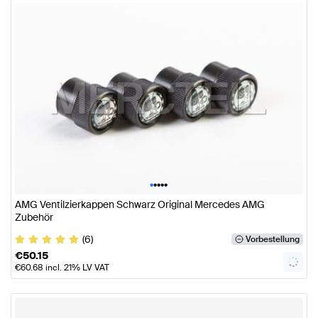
•
•
•
•
•
AMG Ventilzierkappen Schwarz Original Mercedes AMG
Zubehör
(6)
Vorbestellung
€
50.15
€
60.68
incl. 21% LV VAT