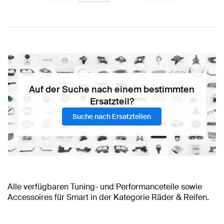
Auf der Suche nach einem bestimmten
Ersatzteil?
Suche nach Ersatzteilen
Alle verfügbaren Tuning- und Performanceteile sowie
Accessoires für Smart in der Kategorie Räder & Reifen.
BRABUS Smart Räder & Reifen
Smart Tuning Zubehör
A-Klasse Tuning Räder & Reifen
Smart Tuning Räder & Reifen
AMG Smart Räder &
A-Klasse W177 Modellpflege
Smart Tuning