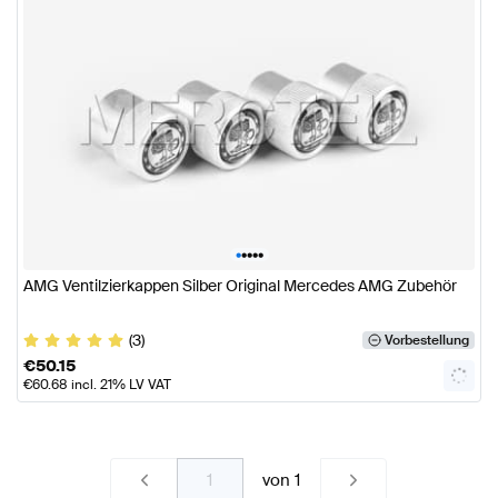
•
•
•
•
•
AMG Ventilzierkappen Silber Original Mercedes AMG Zubehör
(3)
Vorbestellung
€
50.15
€
60.68
incl. 21% LV VAT
von
1