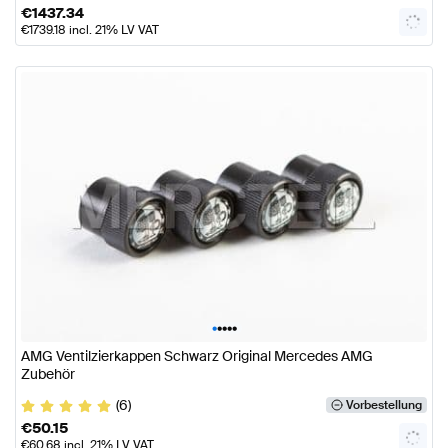
€
1437.34
€
1739.18
incl. 21% LV VAT
•
•
•
•
•
AMG Ventilzierkappen Schwarz Original Mercedes AMG
Zubehör
(6)
Vorbestellung
€
50.15
€
60.68
incl. 21% LV VAT