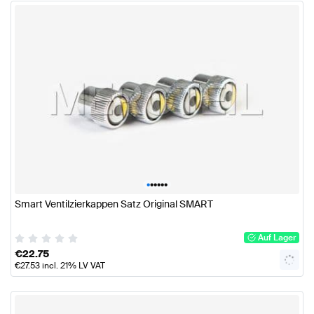
•
•
•
•
•
•
Smart Ventilzierkappen Satz Original SMART
Auf Lager
€
22.75
€
27.53
incl. 21% LV VAT