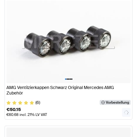
•
•
•
•
•
AMG Ventilzierkappen Schwarz Original Mercedes AMG
Zubehör
(6)
Vorbestellung
€
50.15
€
60.68
incl. 21% LV VAT