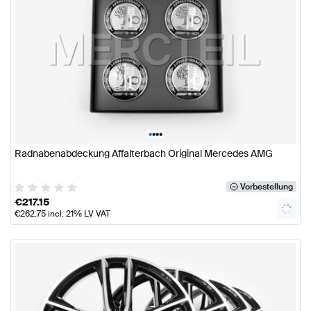
•
•
•
•
Radnabenabdeckung Affalterbach Original Mercedes AMG
Vorbestellung
€
217.15
€
262.75
incl. 21% LV VAT