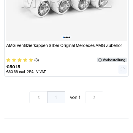
•
•
•
•
•
AMG Ventilzierkappen Silber Original Mercedes AMG Zubehör
(3)
Vorbestellung
€
50.15
€
60.68
incl. 21% LV VAT
von
1