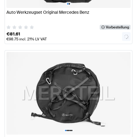
•
•
Auto Werkzeugset Original Mercedes Benz
Vorbestellung
€
81.61
€
98.75
incl. 21% LV VAT
•
•
•
•
•