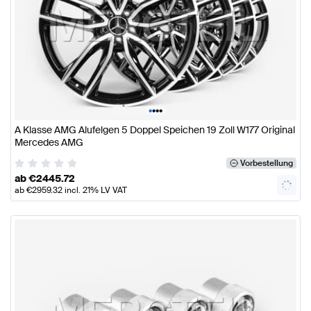
•
•
•
•
A Klasse AMG Alufelgen 5 Doppel Speichen 19 Zoll W177 Original
Mercedes AMG
Vorbestellung
ab
€
2445.72
ab
€
2959.32
incl. 21% LV VAT