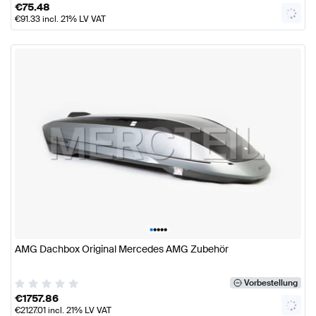
€
75.48
€
91.33
incl. 21% LV VAT
•
•
•
•
•
AMG Dachbox Original Mercedes AMG Zubehör
Vorbestellung
€
1757.86
€
2127.01
incl. 21% LV VAT