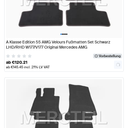
•
•
•
•
•
A Klasse Edition 55 AMG Velours Fußmatten Set Schwarz
LHD/RHD W177/V177 Original Mercedes AMG
Vorbestellung
ab
€
120.21
ab
€
145.45
incl. 21% LV VAT