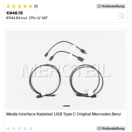
(1)
Vorbestellung
€
946.15
€
1144.84
incl. 21% LV VAT
•
•
•
•
•
Media Interface Kabelset USB Type C Original Mercedes Benz
Vorbestellung