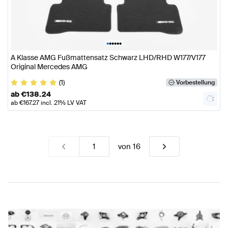
•
•
•
•
•
•
A Klasse AMG Fußmattensatz Schwarz LHD/RHD W177/V177
Original Mercedes AMG
(1)
Vorbestellung
ab
€
138.24
ab
€
167.27
incl. 21% LV VAT
von
16