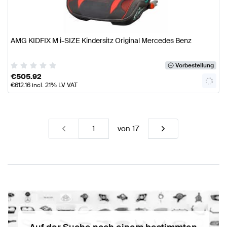
AMG KIDFIX M i-SIZE Kindersitz Original Mercedes Benz
Vorbestellung
€
505.92
€
612.16
incl. 21% LV VAT
von
17