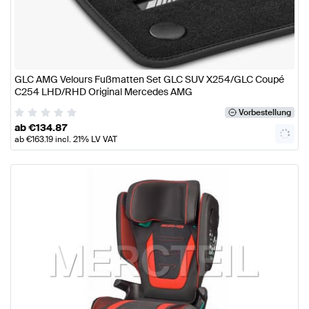
GLC AMG Velours Fußmatten Set GLC SUV X254/GLC Coupé
C254 LHD/RHD Original Mercedes AMG
Vorbestellung
ab
€
134.87
ab
€
163.19
incl. 21% LV VAT