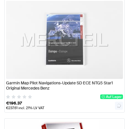
Garmin Map Pilot Navigations-Update SD ECE NTG5 Star1
Original Mercedes Benz
Auf Lager
€
196.37
€
237.61
incl. 21% LV VAT