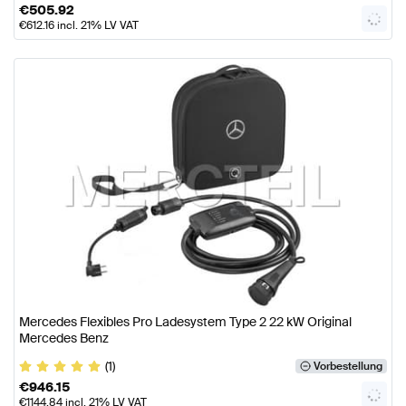
€
505.92
€
612.16
incl. 21% LV VAT
Mercedes Flexibles Pro Ladesystem Type 2 22 kW Original
Mercedes Benz
(1)
Vorbestellung
€
946.15
€
1144.84
incl. 21% LV VAT