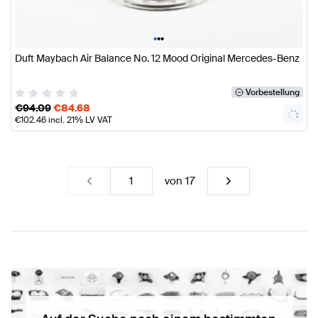
•
•
•
Duft Maybach Air Balance No. 12 Mood Original Mercedes-Benz
Vorbestellung
€
94.09
€
84.68
€
102.46
incl. 21% LV VAT
von
17