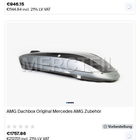
€
946.15
€
1144.84
incl. 21% LV VAT
•
•
•
•
•
AMG Dachbox Original Mercedes AMG Zubehör
Vorbestellung
€
1757.86
€
2127.01
incl. 21% LV VAT