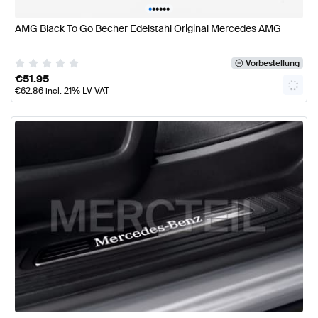
•
•
•
•
•
•
AMG Black To Go Becher Edelstahl Original Mercedes AMG
Vorbestellung
€
51.95
€
62.86
incl. 21% LV VAT