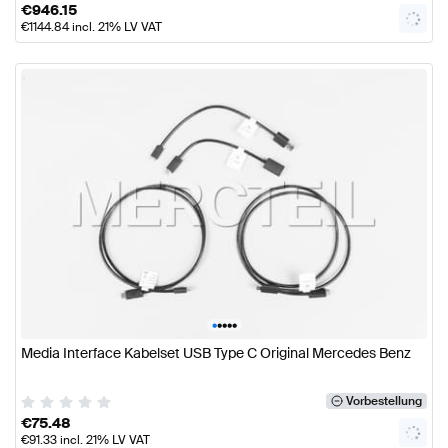
€
946.15
€
1144.84
incl. 21% LV VAT
•
•
•
•
•
Media Interface Kabelset USB Type C Original Mercedes Benz
Vorbestellung
€
75.48
€
91.33
incl. 21% LV VAT