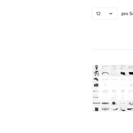
12
pro S