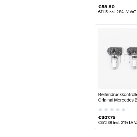
€
58.80
€
71.15
incl. 21% LV VAT
Reifendruckkontrol
Original Mercedes
€
307.75
€
372.38
incl. 21% LV 