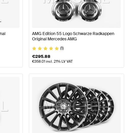
äder & Reifen
A-Klasse W176 Modellpflege Tuning Räder
nal
AMG Edition 55 Logo Schwarze Radkappen
 Räder & Reifen
Original Mercedes AMG
(1)
€
295.88
€
358.01
incl. 21% LV VAT