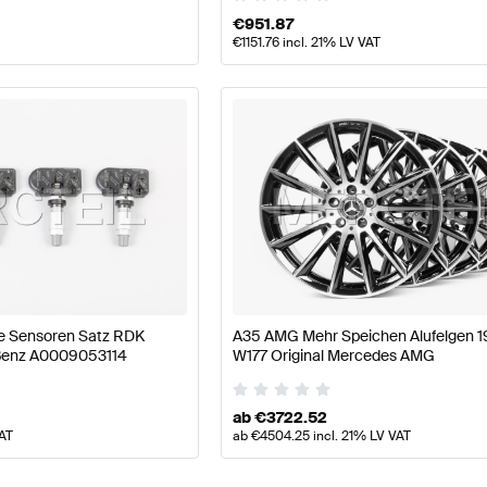
€
951.87
€
1151.76
incl. 21% LV VAT
le Sensoren Satz RDK
A35 AMG Mehr Speichen Alufelgen 19
 Benz A0009053114
W177 Original Mercedes AMG
ab
€
3722.52
VAT
ab
€
4504.25
incl. 21% LV VAT