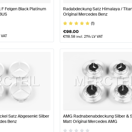
F Felgen Black Platinum
Radabdeckung Satz Himalaya / Tita
ABUS
Original Mercedes Benz
(1)
€
98.00
V VAT
€
118.58
incl. 21% LV VAT
el Satz Abgesenkt Silber
AMG Radnabenabdeckung Silber & 
edes Benz
Matt Original Mercedes AMG