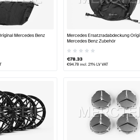
llpflege Tuning Räder & Reifen
A-Klasse W177 Tuning R
riginal Mercedes Benz
Mercedes Ersatzradabdeckung Origi
se W177 Räder & Reifen
Mercedes-Benz A-Klasse W177
Mercedes Benz Zubehör
€
78.33
T
€
94.78
incl. 21% LV VAT