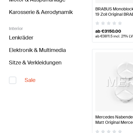
BRABUS Monoblock 
Karosserie & Aerodynamik
19 Zoll Original BR
Interior
ab
€
3150.00
ab
€
3811.5
incl. 21% L
Lenkräder
Elektronik & Multimedia
Sitze & Verkleidungen
Sale
Mercedes Nabendeck
Matt Original Merc