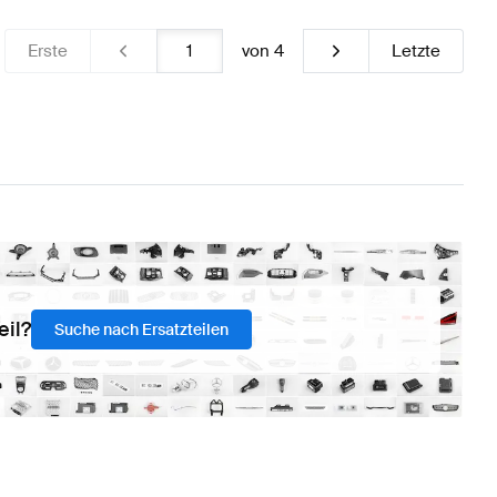
Erste
von
4
Letzte
eil?
Suche nach Ersatzteilen