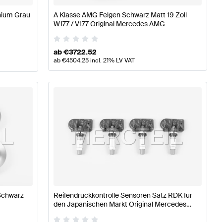
nium Grau
A Klasse AMG Felgen Schwarz Matt 19 Zoll
W177 / V177 Original Mercedes AMG
ab
€
3722.52
ab
€
4504.25
incl. 21% LV VAT
Schwarz
Reifendruckkontrolle Sensoren Satz RDK für
den Japanischen Markt Original Mercedes
Benz A0009053214