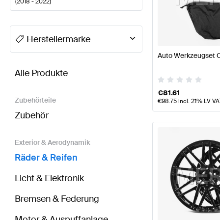
(
2018 - 2022
)
A-Klasse Tuning Räder & Reifen
A-Klasse W177 Mode
Herstellermarke
Auto Werkzeugset O
BRABUS A-Klasse W177 Räder & Reifen
AMG A-Klas
Alle Produkte
€
81.61
Zubehörteile
€
98.75
incl. 21% LV VA
Zubehör
Exterior & Aerodynamik
Räder & Reifen
Licht & Elektronik
Bremsen & Federung
Motor & Auspuffanlage