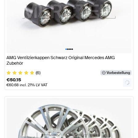
•
•
•
•
•
AMG Ventilzierkappen Schwarz Original Mercedes AMG
Zubehör
(6)
Vorbestellung
€
50.15
€
60.68
incl. 21% LV VAT