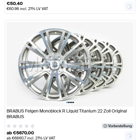
€
50.40
€
60.98
incl. 21% LV VAT
•
•
•
•
•
BRABUS Felgen Monoblock R Liquid Titanium 22 Zoll Original
BRABUS
Vorbestellung
ab
€
5670.00
ab
€
6860.7
incl. 21% LV VAT