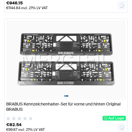
€
946.15
€
1144.84
incl. 21% LV VAT
•
•
•
BRABUS Kennzeichenhalter-Set für vorne und hinten Original
BRABUS
Auf Lager
€
82.54
€
99.87
incl. 21% LV VAT