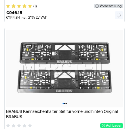
(1)
Vorbestellung
€
946.15
€
1144.84
incl. 21% LV VAT
•
•
•
BRABUS Kennzeichenhalter-Set für vorne und hinten Original
BRABUS
Auf Lager