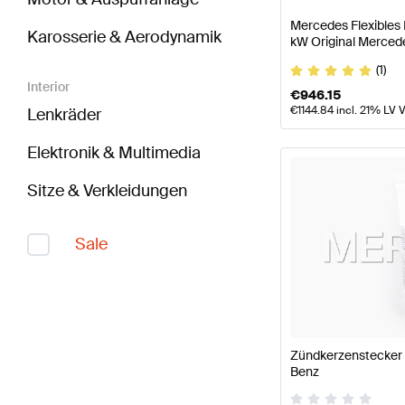
Mercedes Flexibles
Karosserie & Aerodynamik
kW Original Merced
(1)
Interior
€
946.15
€
1144.84
incl. 21% LV 
Lenkräder
Elektronik & Multimedia
Sitze & Verkleidungen
Sale
Zündkerzenstecker 
Benz