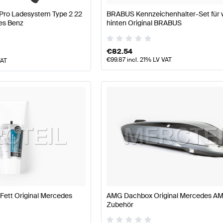
 Pro Ladesystem Type 2 22
BRABUS Kennzeichenhalter-Set für 
es Benz
hinten Original BRABUS
€
82.54
€
99.87
incl. 21% LV VAT
VAT
Fett Original Mercedes
AMG Dachbox Original Mercedes A
Zubehör