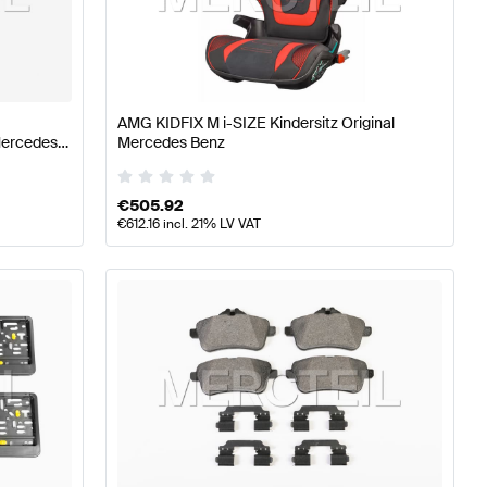
 W177 Tuning- und Performanceteile
A-Klasse W176 Mode
AMG KIDFIX M i-SIZE Kindersitz Original
le
Mercedes-Benz CLA-Klasse X117 Tuning- und Perform
Mercedes
Mercedes Benz
€
505.92
€
612.16
incl. 21% LV VAT