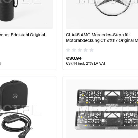
77 Modellpflege Tuning- und Performanceteile
A-Klasse
her Edelstahl Original
CLA45 AMG Mercedes-Stern für
teile
AMG CLA-Klasse X117 Tuning- und Performancetei
Motorabdeckung C117/X117 Original 
AMG
€
30.94
AT
€
37.44
incl. 21% LV VAT