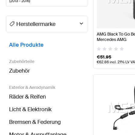
(
2013 - 2016
)
A-Klasse Tuning- und Performanceteile
A-Klasse W1
Herstellermarke
AMG Black To Go Bec
BRABUS CLA-Klasse X117 Tuning- und Performance
Mercedes AMG
Alle Produkte
€
51.95
Zubehörteile
€
62.86
incl. 21% LV V
Zubehör
Exterior & Aerodynamik
Räder & Reifen
Licht & Elektronik
Bremsen & Federung
Motor & Auspuffanlage