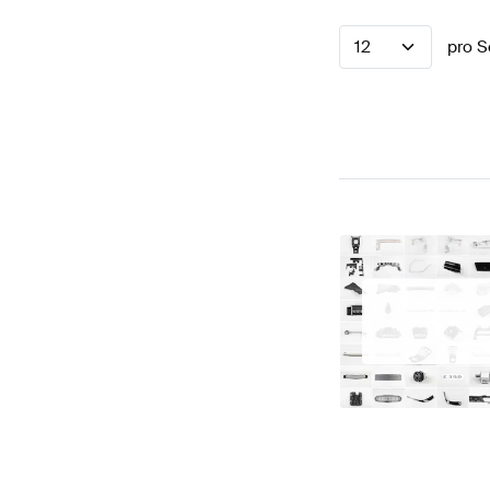
12
pro S