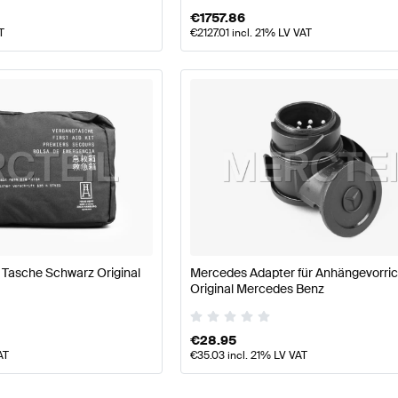
€
1757.86
T
€
2127.01
incl. 21% LV VAT
fe Tasche Schwarz Original
Mercedes Adapter für Anhängevorri
Original Mercedes Benz
€
28.95
AT
€
35.03
incl. 21% LV VAT