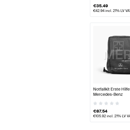
€
35.49
€
42.94
incl. 21% LV VA
Notfallkit Erste Hil
Mercedes-Benz
€
87.54
€
105.92
incl. 21% LV V