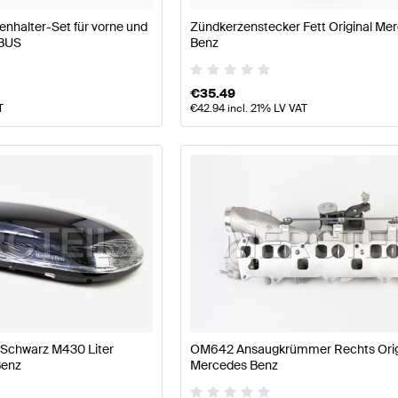
halter-Set für vorne und
Zündkerzenstecker Fett Original Me
ABUS
Benz
€
35.49
T
€
42.94
incl. 21% LV VAT
Schwarz M430 Liter
OM642 Ansaugkrümmer Rechts Orig
Benz
Mercedes Benz