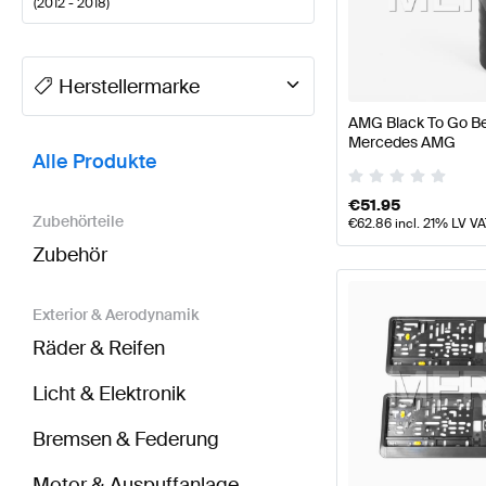
(
2012 - 2018
)
A-Klasse Tuning- und Performanceteile
A-Klasse W1
Herstellermarke
AMG Black To Go Bec
BRABUS G-Klasse W463 Tuning- und Performancet
Mercedes AMG
Alle Produkte
€
51.95
Zubehörteile
€
62.86
incl. 21% LV V
Zubehör
Exterior & Aerodynamik
Räder & Reifen
Licht & Elektronik
Bremsen & Federung
Motor & Auspuffanlage