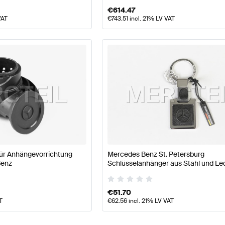
€
614.47
VAT
€
743.51
incl. 21% LV VAT
ür Anhängevorrichtung
Mercedes Benz St. Petersburg
Benz
Schlüsselanhänger aus Stahl und Le
Original Mercedes Benz
€
51.70
T
€
62.56
incl. 21% LV VAT