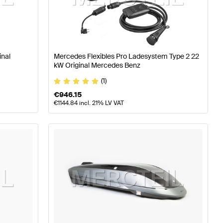
 W177 Tuning- und Performanceteile
A-Klasse W176 Mode
inal
Mercedes Flexibles Pro Ladesystem Type 2 22
e
Mercedes-Benz G-Klasse W463 Tuning- und Performan
kW Original Mercedes Benz
(1)
€
946.15
€
1144.84
incl. 21% LV VAT