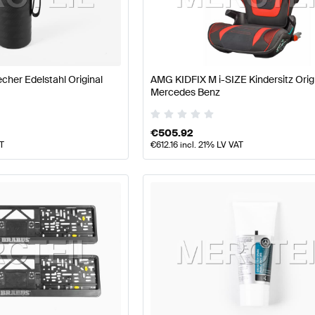
77 Modellpflege Tuning- und Performanceteile
A-Klasse
her Edelstahl Original
AMG KIDFIX M i-SIZE Kindersitz Orig
eile
AMG G-Klasse W463 Tuning- und Performanceteil
Mercedes Benz
€
505.92
AT
€
612.16
incl. 21% LV VAT