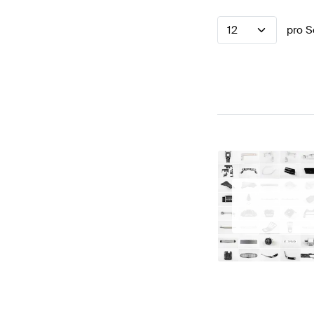
12
pro S