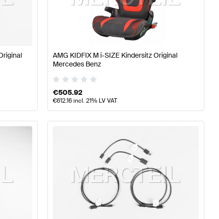
 W177 Tuning- und Performanceteile
A-Klasse W176 Mode
es-Benz GLB-Klasse Tuning- und Performanceteile
Original
AMG KIDFIX M i-SIZE Kindersitz Original
Mercedes Benz
€
505.92
€
612.16
incl. 21% LV VAT