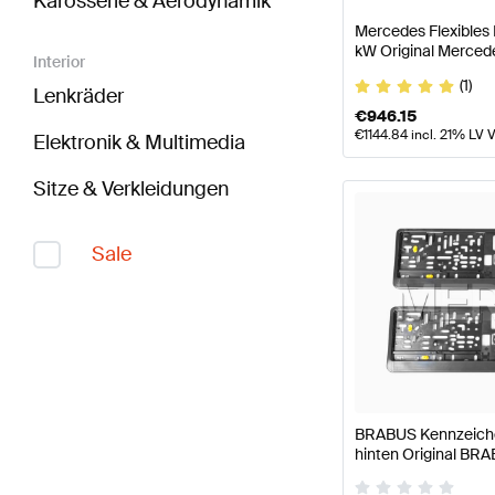
Karosserie & Aerodynamik
Mercedes Flexibles
kW Original Merced
Interior
(1)
Lenkräder
€
946.15
€
1144.84
incl. 21% LV 
Elektronik & Multimedia
Sitze & Verkleidungen
Sale
BRABUS Kennzeichen
hinten Original BR