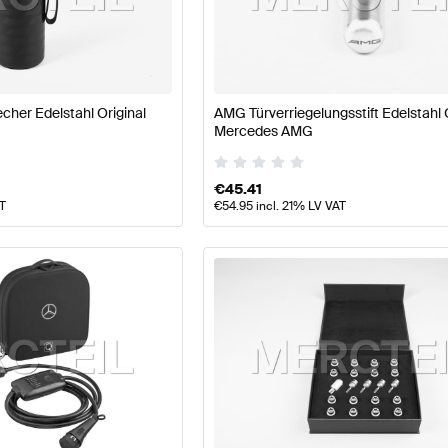
77 Modellpflege Tuning- und Performanceteile
A-Klasse
e
AMG GLB-Klasse Tuning- und Performanceteile
Merced
her Edelstahl Original
AMG Türverriegelungsstift Edelstahl 
Mercedes AMG
€
45.41
AT
€
54.95
incl. 21% LV VAT