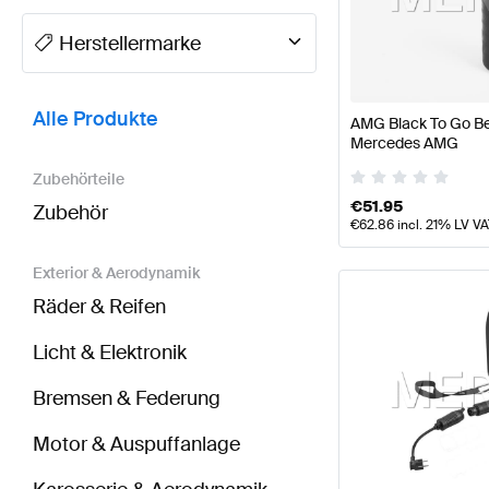
A-Klasse Tuning- und Performanceteile
A-Klasse W1
Herstellermarke
BRABUS GLB-Klasse Tuning- und Performanceteil
Alle Produkte
AMG Black To Go Bec
Mercedes AMG
Zubehörteile
€
51.95
Zubehör
€
62.86
incl. 21% LV V
Exterior & Aerodynamik
Räder & Reifen
Licht & Elektronik
Bremsen & Federung
Motor & Auspuffanlage