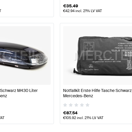
€
35.49
T
€
42.94
incl. 21% LV VAT
Schwarz M430 Liter
Notfallkit Erste Hilfe Tasche Schwarz
Benz
Mercedes-Benz
€
87.54
VAT
€
105.92
incl. 21% LV VAT