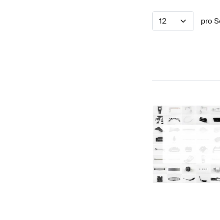
12
pro S