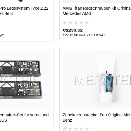
 Pro Ladesystem Type 2 22
AMG Titan Radschrauben Kit Origina
es Benz
Mercedes AMG
€
2233.52
€
2702.56
incl. 21% LV VAT
VAT
halter-Set für vorne und
Zündkerzenstecker Fett Original Me
ABUS
Benz