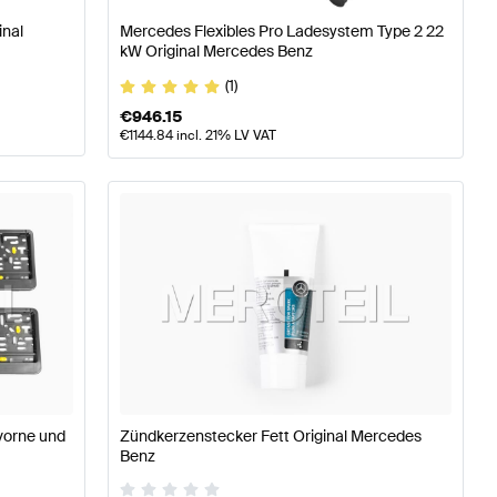
inal
Mercedes Flexibles Pro Ladesystem Type 2 22
kW Original Mercedes Benz
(1)
€
946.15
€
1144.84
incl. 21% LV VAT
vorne und
Zündkerzenstecker Fett Original Mercedes
Benz