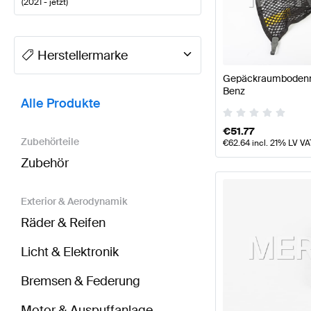
(
2021 - jetzt
)
A-Klasse Tuning- und Performanceteile
A-Klasse W1
Herstellermarke
Gepäckraumbodenne
BRABUS CLS-Klasse C257 Modellpflege Tuning- un
Benz
Alle Produkte
€
51.77
Zubehörteile
€
62.64
incl. 21% LV VA
Zubehör
Exterior & Aerodynamik
Räder & Reifen
Licht & Elektronik
Bremsen & Federung
Motor & Auspuffanlage