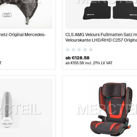
77 Modellpflege Tuning- und Performanceteile
A-Klasse
tz Original Mercedes-
CLS AMG Velours Fußmatten Satz m
d Performanceteile
AMG CLS-Klasse C257 Modellpflege
Velourskante LHD/RHD C257 Origina
Mercedes AMG
ab
€
128.58
T
ab
€
155.58
incl. 21% LV VAT