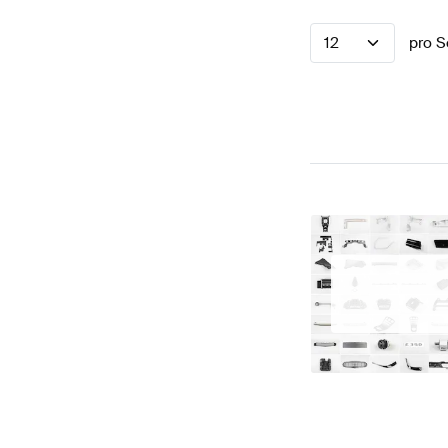
12
pro S