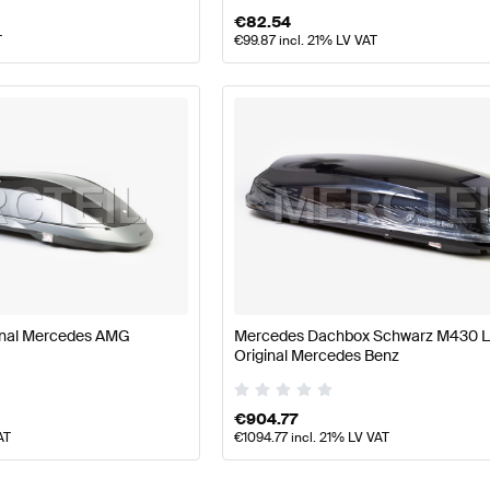
€
82.54
T
€
99.87
incl. 21% LV VAT
nal Mercedes AMG
Mercedes Dachbox Schwarz M430 Li
Original Mercedes Benz
€
904.77
AT
€
1094.77
incl. 21% LV VAT