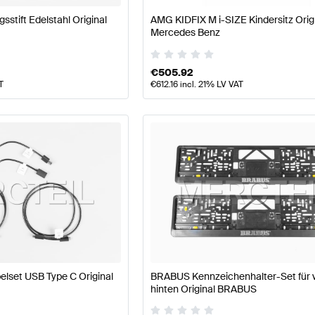
stift Edelstahl Original
AMG KIDFIX M i-SIZE Kindersitz Orig
Mercedes Benz
€
505.92
T
€
612.16
incl. 21% LV VAT
elset USB Type C Original
BRABUS Kennzeichenhalter-Set für 
hinten Original BRABUS