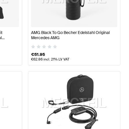
 W177 Tuning- und Performanceteile
A-Klasse W176 Mode
it
AMG Black To Go Becher Edelstahl Original
 Tuning- und Performanceteile
Mercedes-Benz CLS-Kla
l
Mercedes AMG
€
51.95
€
62.86
incl. 21% LV VAT