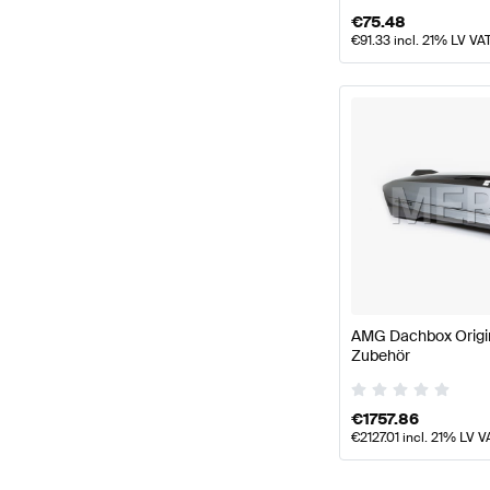
€
75.48
€
91.33
incl. 21% LV VA
AMG Dachbox Origi
Zubehör
€
1757.86
€
2127.01
incl. 21% LV V