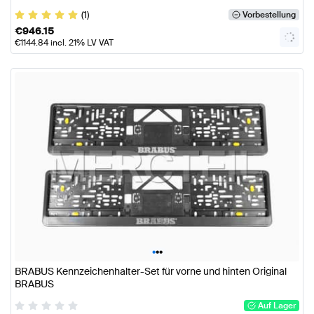
(1)
Vorbestellung
€
946.15
€
1144.84
incl. 21% LV VAT
•
•
•
BRABUS Kennzeichenhalter-Set für vorne und hinten Original
BRABUS
Auf Lager