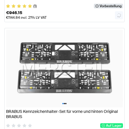
(1)
Vorbestellung
€
946.15
€
1144.84
incl. 21% LV VAT
•
•
•
BRABUS Kennzeichenhalter-Set für vorne und hinten Original
BRABUS
Auf Lager