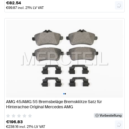
€
82.54
€
99.87
incl. 21% LV VAT
•
•
AMG 45/AMG 55 Bremsbeläge Bremsklötze Satz für
Hinterachse Original Mercedes AMG
Vorbestellung
€
196.83
€
238.16
incl. 21% LV VAT