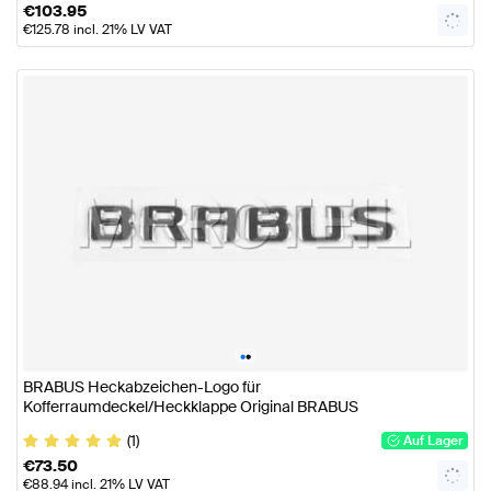
€
103.95
€
125.78
incl. 21% LV VAT
•
•
BRABUS Heckabzeichen-Logo für
Kofferraumdeckel/Heckklappe Original BRABUS
(1)
Auf Lager
€
73.50
€
88.94
incl. 21% LV VAT