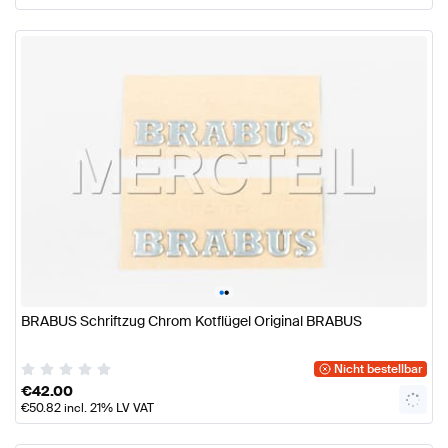
•
•
BRABUS Schriftzug Chrom Kotflügel Original BRABUS
Nicht bestellbar
€
42.00
€
50.82
incl. 21% LV VAT