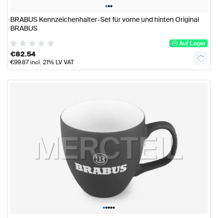
•
•
•
BRABUS Kennzeichenhalter-Set für vorne und hinten Original
BRABUS
Auf Lager
€
82.54
€
99.87
incl. 21% LV VAT
•
•
•
•
•