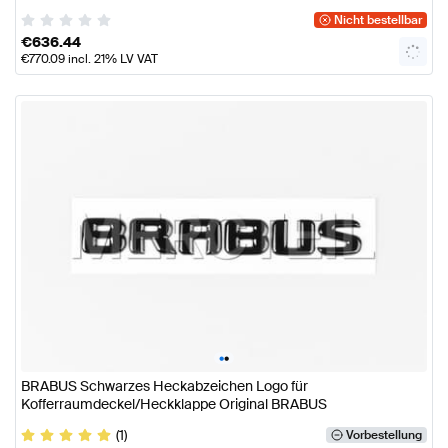
Nicht bestellbar
€
636.44
€
770.09
incl. 21% LV VAT
•
•
BRABUS Schwarzes Heckabzeichen Logo für
Kofferraumdeckel/Heckklappe Original BRABUS
(1)
Vorbestellung