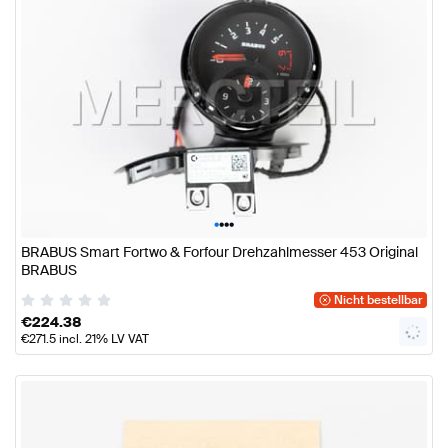
•
•
•
•
BRABUS Smart Fortwo & Forfour Drehzahlmesser 453 Original
BRABUS
Nicht bestellbar
€
224.38
€
271.5
incl. 21% LV VAT