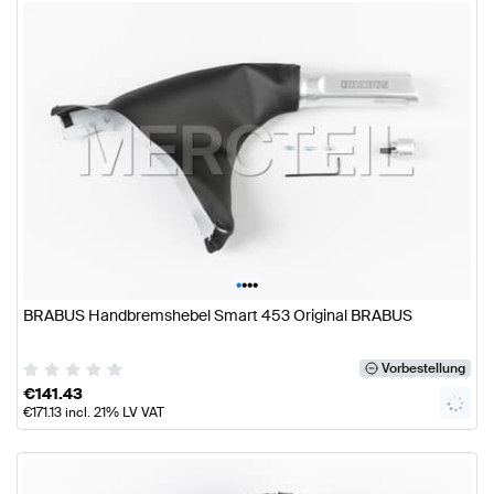
•
•
•
•
BRABUS Handbremshebel Smart 453 Original BRABUS
Vorbestellung
€
141.43
€
171.13
incl. 21% LV VAT