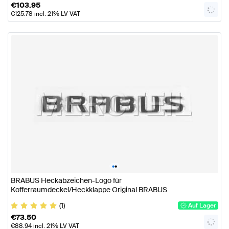
€
103.95
€
125.78
incl. 21% LV VAT
•
•
BRABUS Heckabzeichen-Logo für
Kofferraumdeckel/Heckklappe Original BRABUS
(1)
Auf Lager
€
73.50
€
88.94
incl. 21% LV VAT