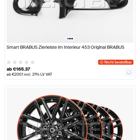
•
•
•
•
Smart BRABUS Zierleiste im Interieur 453 Original BRABUS
Nicht bestellbar
ab
€
165.37
ab
€
200.1
incl. 21% LV VAT