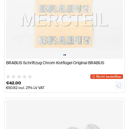
•
•
BRABUS Schriftzug Chrom Kotflügel Original BRABUS
Nicht bestellbar
€
42.00
€
50.82
incl. 21% LV VAT