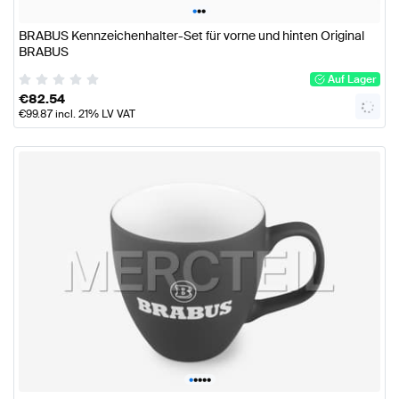
•
•
•
BRABUS Kennzeichenhalter-Set für vorne und hinten Original
BRABUS
Auf Lager
€
82.54
€
99.87
incl. 21% LV VAT
•
•
•
•
•