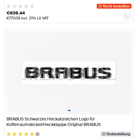
Nicht bestellbar
€
636.44
€
770.09
incl. 21% LV VAT
•
•
BRABUS Schwarzes Heckabzeichen Logo für
Kofferraumdeckel/Heckklappe Original BRABUS
(1)
Vorbestellung