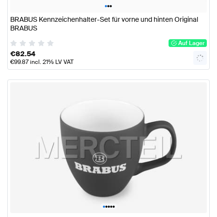
•
•
•
BRABUS Kennzeichenhalter-Set für vorne und hinten Original
BRABUS
Auf Lager
€
82.54
€
99.87
incl. 21% LV VAT
•
•
•
•
•