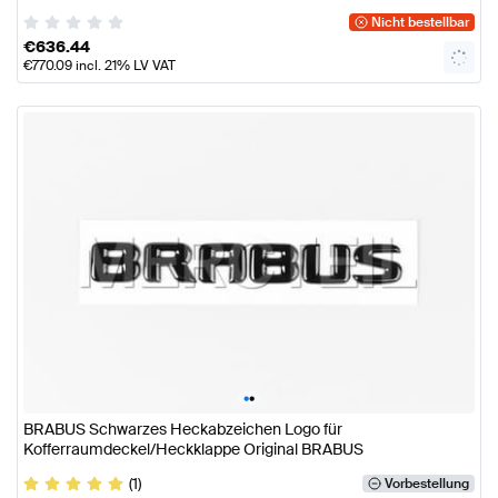
Nicht bestellbar
€
636.44
€
770.09
incl. 21% LV VAT
•
•
BRABUS Schwarzes Heckabzeichen Logo für
Kofferraumdeckel/Heckklappe Original BRABUS
(1)
Vorbestellung