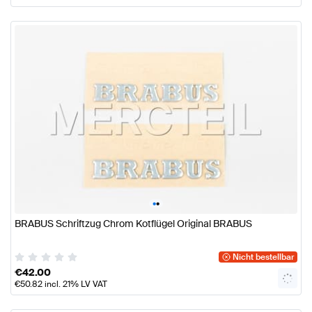
•
•
BRABUS Schriftzug Chrom Kotflügel Original BRABUS
Nicht bestellbar
€
42.00
€
50.82
incl. 21% LV VAT