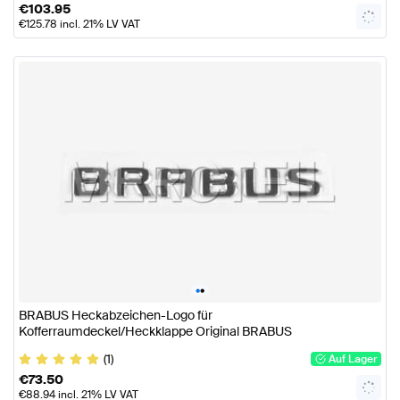
€
103.95
€
125.78
incl. 21% LV VAT
•
•
BRABUS Heckabzeichen-Logo für
Kofferraumdeckel/Heckklappe Original BRABUS
(1)
Auf Lager
€
73.50
€
88.94
incl. 21% LV VAT