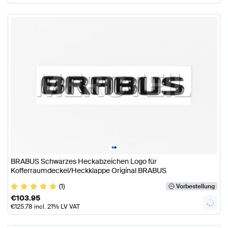
•
•
BRABUS Schwarzes Heckabzeichen Logo für
Kofferraumdeckel/Heckklappe Original BRABUS
(1)
Vorbestellung
€
103.95
€
125.78
incl. 21% LV VAT