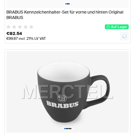
•
•
•
BRABUS Kennzeichenhalter-Set für vorne und hinten Original
BRABUS
Auf Lager
€
82.54
€
99.87
incl. 21% LV VAT
•
•
•
•
•