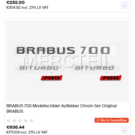
€
252.00
€
304.92
incl. 21% LV VAT
BRABUS 700 Modellschilder Aufkleber Chrom Set Original
BRABUS
Nicht bestellbar
€
636.44
€
770.09
incl. 21% LV VAT