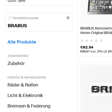
(
2025 - jetzt
)
BRABUS A-Klasse Tuning- und Performanceteile
BR
Herstellermarke
BRABUS
BRABUS Kennzeichen
hinten Original BR
BRABUS CLA-Klasse C174 Tuning- und Performance
Alle Produkte
€
82.54
€
99.87
incl. 21% LV VA
Zubehörteile
Zubehör
Exterior & Aerodynamik
Räder & Reifen
Licht & Elektronik
Bremsen & Federung