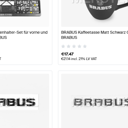
ABUS A-Klasse W177 Modellpflege Tuning- und Perform
halter-Set für vorne und
BRABUS Kaffeetasse Matt Schwarz O
ABUS
BRABUS
teile
AMG CLA-Klasse C174 Tuning- und Performancete
€
17.47
T
€
21.14
incl. 21% LV VAT