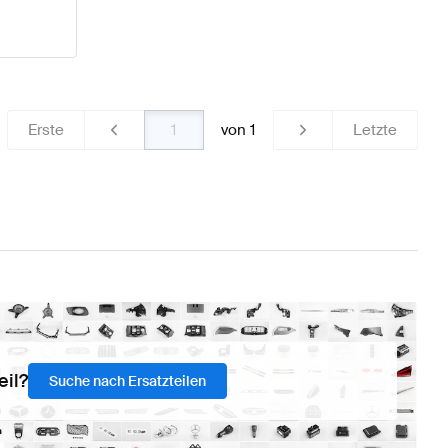
Erste
von
1
Letzte
eil?
Suche nach Ersatzteilen