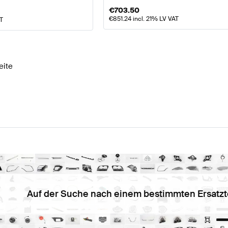
€
703.50
€
851.24
incl. 21% LV VAT
AT
eite
Auf der Suche nach einem bestimmten Ersatzt