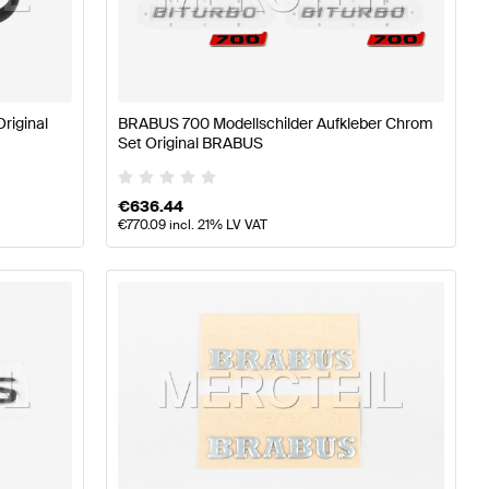
anceteile
BRABUS A-Klasse W177 Tuning- und Perform
riginal
BRABUS 700 Modellschilder Aufkleber Chrom
Set Original BRABUS
ile
Mercedes-Benz CLA-Klasse C174 Tuning- und Perfor
€
636.44
€
770.09
incl. 21% LV VAT