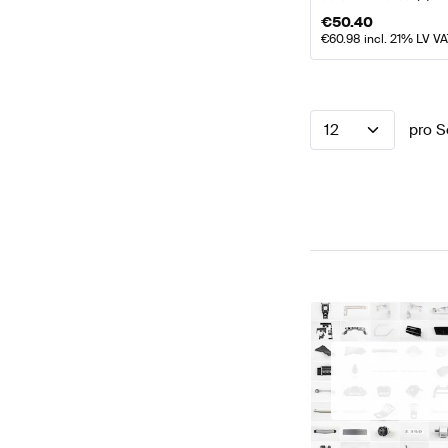
€
50.40
€
60.98
incl. 21% LV V
12
pro S