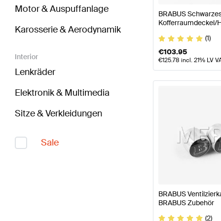
Motor & Auspuffanlage
BRABUS Schwarzes 
Kofferraumdeckel/H
Karosserie & Aerodynamik
BRABUS
(1)
€
103.95
Interior
€
125.78
incl. 21% LV V
Lenkräder
Elektronik & Multimedia
Sitze & Verkleidungen
Sale
BRABUS Ventilzierka
BRABUS Zubehör
(2)