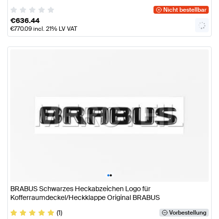
Nicht bestellbar
€
636.44
€
770.09
incl. 21% LV VAT
•
•
BRABUS Schwarzes Heckabzeichen Logo für
Kofferraumdeckel/Heckklappe Original BRABUS
(1)
Vorbestellung