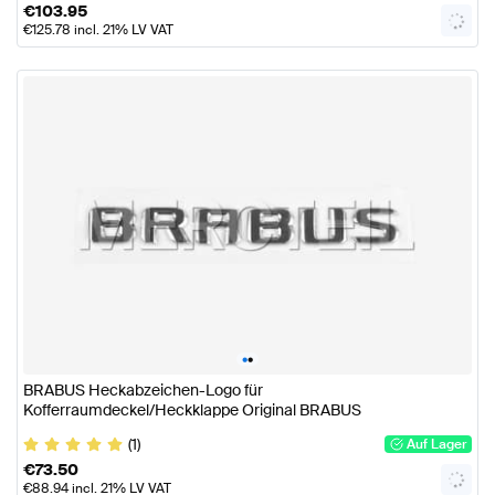
€
103.95
€
125.78
incl. 21% LV VAT
•
•
BRABUS Heckabzeichen-Logo für
Kofferraumdeckel/Heckklappe Original BRABUS
(1)
Auf Lager
€
73.50
€
88.94
incl. 21% LV VAT