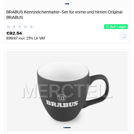
•
•
•
BRABUS Kennzeichenhalter-Set für vorne und hinten Original
BRABUS
Auf Lager
€
82.54
€
99.87
incl. 21% LV VAT
•
•
•
•
•