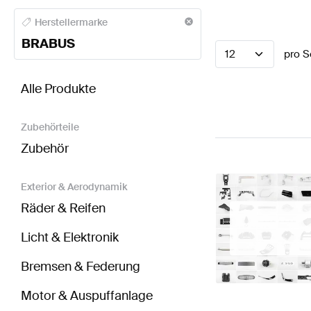
BRABUS A-Klasse Elektronik & Multimedia
BRABUS A
Herstellermarke
BRABUS
12
pro S
BRABUS EQC-Klasse Elektronik & Multimedia
AMG E
Alle Produkte
Zubehörteile
Zubehör
Exterior & Aerodynamik
Räder & Reifen
Licht & Elektronik
Bremsen & Federung
Motor & Auspuffanlage