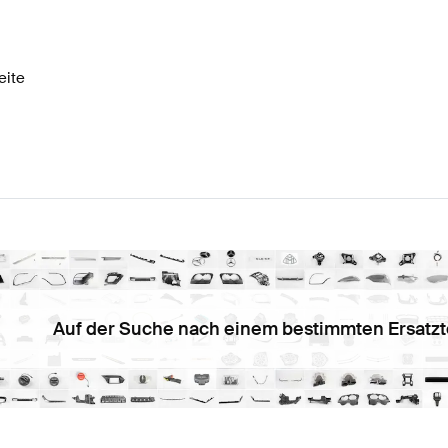
-Klasse W177 Modellpflege Elektronik & Multimedia
B
eite
QC-Klasse Elektronik & Multimedia
Mercedes-Benz EQC
Auf der Suche nach einem bestimmten Ersatzt