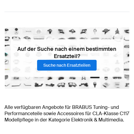
Auf der Suche nach einem bestimmten
Ersatzteil?
Suche nach Ersatzteilen
Alle verfügbaren Angebote für BRABUS Tuning- und
Performanceteile sowie Accessoires für CLA-Klasse C117
Modellpflege in der Kategorie Elektronik & Multimedia.
BRABUS CLA-Klasse C117 Modellpflege Elektronik &
BRABUS CLA-Klasse C117 Modellpflege Zubehör
BRABUS A-Klasse Elektronik & Multimedia
BRABUS A-Klasse
BRABUS CLA-