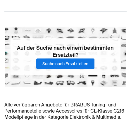
Auf der Suche nach einem bestimmten
Ersatzteil?
Suche nach Ersatzteilen
Alle verfügbaren Angebote für BRABUS Tuning- und
Performanceteile sowie Accessoires für CL-Klasse C216
Modellpflege in der Kategorie Elektronik & Multimedia.
BRABUS CL-Klasse C216 Modellpflege Elektronik &
BRABUS CL-Klasse C216 Modellpflege Zubehör
BRABUS A-Klasse Elektronik & Multimedia
BRABUS A-Klasse
BRABUS CL-