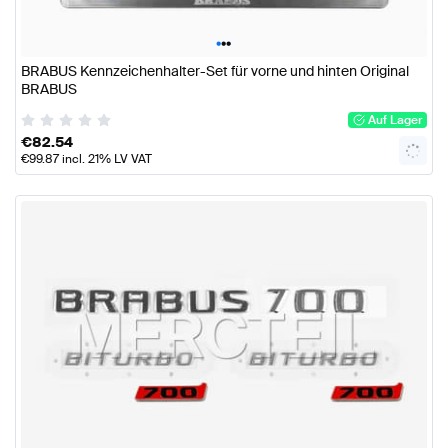
•
•
•
BRABUS Kennzeichenhalter-Set für vorne und hinten Original
BRABUS
Auf Lager
€
82.54
€
99.87
incl. 21% LV VAT