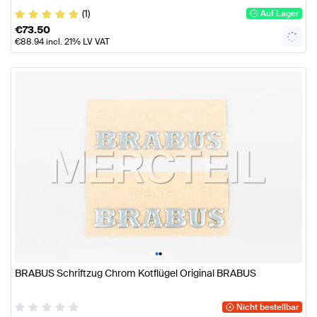
(1)
Auf Lager
€
73.50
€
88.94
incl. 21% LV VAT
•
•
BRABUS Schriftzug Chrom Kotflügel Original BRABUS
Nicht bestellbar