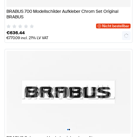
BRABUS 700 Modellschilder Aufkleber Chrom Set Original
BRABUS
Nicht bestellbar
€
636.44
€
770.09
incl. 21% LV VAT
•
•