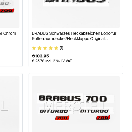
amik
BRABUS A-Klasse W177 Karosserie & Aerodynamik
er Chrom
BRABUS Schwarzes Heckabzeichen Logo für
Kofferraumdeckel/Heckklappe Original
rosserie & Aerodynamik
Mercedes-Benz CLA-Klasse C11
BRABUS
(1)
€
103.95
€
125.78
incl. 21% LV VAT