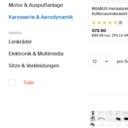
Motor & Auspuffanlage
BRABUS Heckabzei
Kofferraumdeckel/H
Karosserie & Aerodynamik
BRABUS
(1)
€
73.50
Interior
€
88.94
incl. 21% LV V
Lenkräder
Elektronik & Multimedia
12
pro S
Sitze & Verkleidungen
Sale