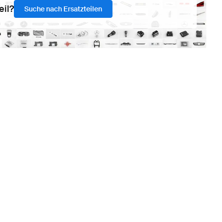
eil?
Suche nach Ersatzteilen