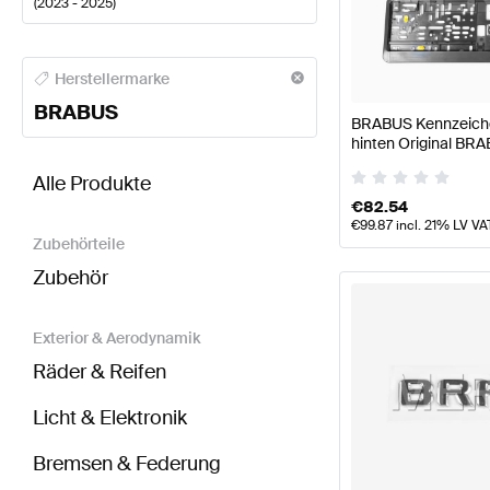
(
2023 - 2025
)
BRABUS A-Klasse Karosserie & Aerodynamik
BRABU
Herstellermarke
BRABUS
BRABUS Kennzeichen
hinten Original BR
BRABUS CLA-Klasse C118 Modellpflege Karosseri
Alle Produkte
€
82.54
€
99.87
incl. 21% LV VA
Zubehörteile
Zubehör
Exterior & Aerodynamik
Räder & Reifen
Licht & Elektronik
Bremsen & Federung