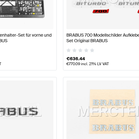
S A-Klasse W177 Modellpflege Karosserie & Aerodyn
halter-Set für vorne und
BRABUS 700 Modellschilder Aufkleb
ABUS
Set Original BRABUS
e & Aerodynamik
AMG CLA-Klasse C118 Modellpflege Ka
€
636.44
T
€
770.09
incl. 21% LV VAT