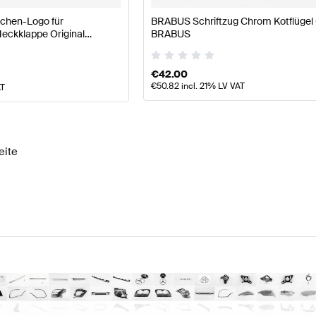
chen-Logo für
BRABUS Schriftzug Chrom Kotflügel 
eckklappe Original
BRABUS
€
42.00
€
50.82
incl. 21% LV VAT
AT
eite